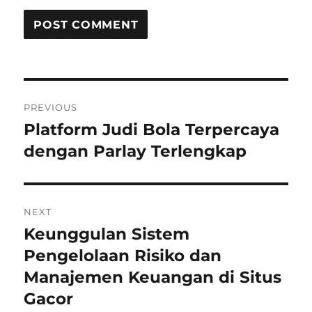
Post
PREVIOUS
navigation
Platform Judi Bola Terpercaya
Previous
post:
dengan Parlay Terlengkap
NEXT
Keunggulan Sistem
Next
post:
Pengelolaan Risiko dan
Manajemen Keuangan di Situs
Gacor