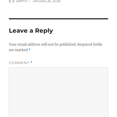
Author
Posted
admin
January 26, 2026
on
Leave a Reply
Your email address will not be published.
Required fields
are marked
*
COMMENT
*