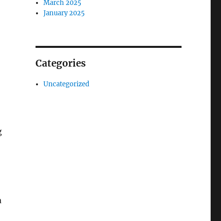
March 2025
January 2025
Categories
Uncategorized
g
a