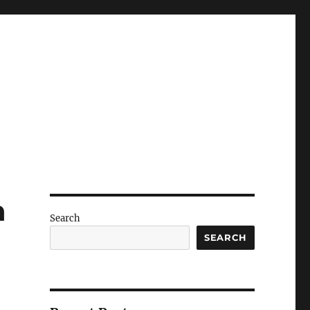
h
Search
SEARCH