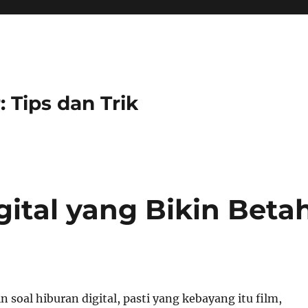
: Tips dan Trik
gital yang Bikin Beta
soal hiburan digital, pasti yang kebayang itu film,