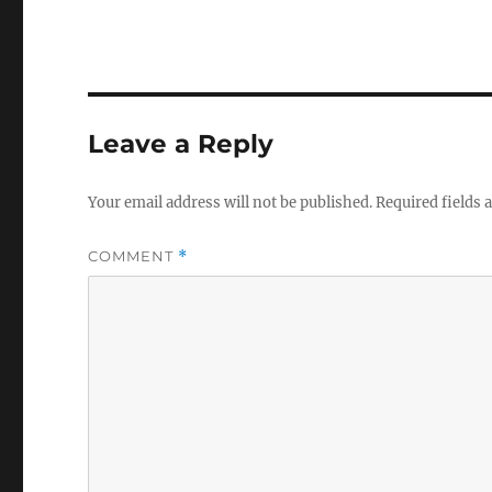
Leave a Reply
Your email address will not be published.
Required fields
COMMENT
*