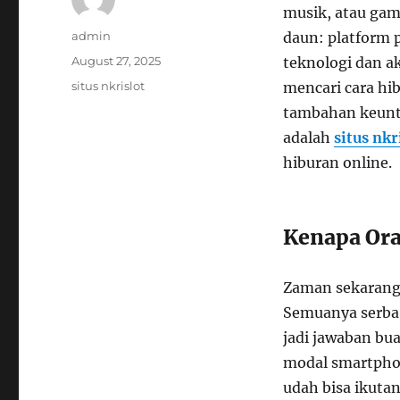
musik, atau game
Author
admin
daun: platform 
Posted
August 27, 2025
teknologi dan a
on
Tags
situs nkrislot
mencari cara hi
tambahan keuntu
adalah
situs nkr
hiburan online.
Kenapa Ora
Zaman sekarang 
Semuanya serba 
jadi jawaban bu
modal smartphon
udah bisa ikutan