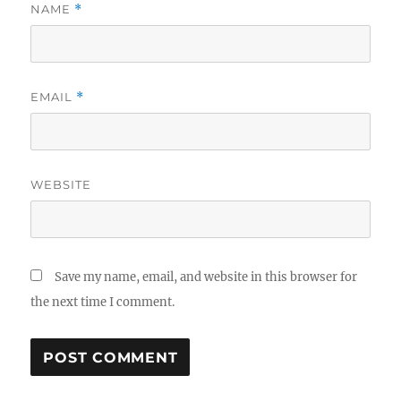
NAME
*
EMAIL
*
WEBSITE
Save my name, email, and website in this browser for
the next time I comment.