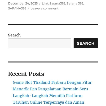
Posted
Tags
December 24, 2025
Link Sarana365
,
Sarana 365
,
on
on
SARANA365
Leave a comment
Judi
Bola
Online:
Cara
Seru
Search
Menikmati
Pertandingan
SEARCH
dengan
Strategi
Cerdas
Recent Posts
Game Slot Thailand Terbaru Dengan Fitur
Menarik Dan Pengalaman Bermain Seru
Langkah-Langkah Memilih Platform
Taruhan Online Terpercaya dan Aman