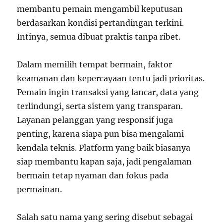
membantu pemain mengambil keputusan
berdasarkan kondisi pertandingan terkini.
Intinya, semua dibuat praktis tanpa ribet.
Dalam memilih tempat bermain, faktor
keamanan dan kepercayaan tentu jadi prioritas.
Pemain ingin transaksi yang lancar, data yang
terlindungi, serta sistem yang transparan.
Layanan pelanggan yang responsif juga
penting, karena siapa pun bisa mengalami
kendala teknis. Platform yang baik biasanya
siap membantu kapan saja, jadi pengalaman
bermain tetap nyaman dan fokus pada
permainan.
Salah satu nama yang sering disebut sebagai