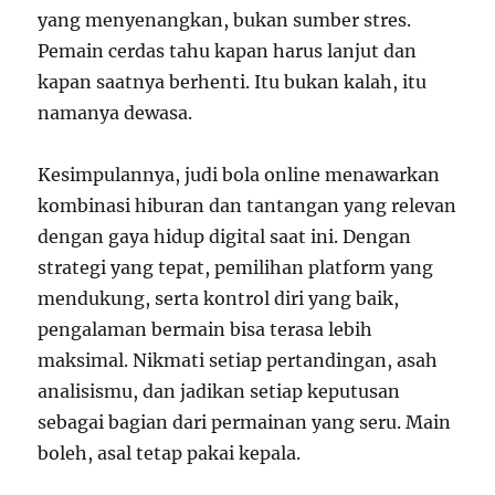
yang menyenangkan, bukan sumber stres.
Pemain cerdas tahu kapan harus lanjut dan
kapan saatnya berhenti. Itu bukan kalah, itu
namanya dewasa.
Kesimpulannya, judi bola online menawarkan
kombinasi hiburan dan tantangan yang relevan
dengan gaya hidup digital saat ini. Dengan
strategi yang tepat, pemilihan platform yang
mendukung, serta kontrol diri yang baik,
pengalaman bermain bisa terasa lebih
maksimal. Nikmati setiap pertandingan, asah
analisismu, dan jadikan setiap keputusan
sebagai bagian dari permainan yang seru. Main
boleh, asal tetap pakai kepala.