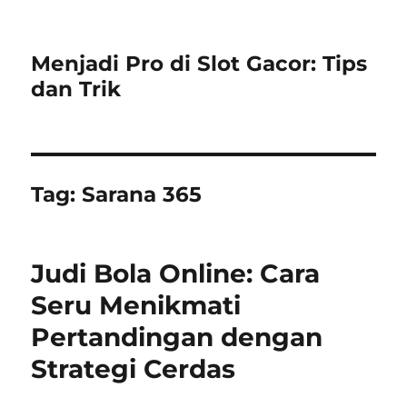
Menjadi Pro di Slot Gacor: Tips
dan Trik
Tag:
Sarana 365
Judi Bola Online: Cara
Seru Menikmati
Pertandingan dengan
Strategi Cerdas