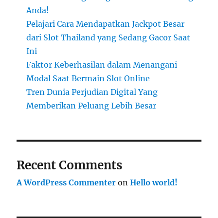
Anda!
Pelajari Cara Mendapatkan Jackpot Besar
dari Slot Thailand yang Sedang Gacor Saat
Ini
Faktor Keberhasilan dalam Menangani
Modal Saat Bermain Slot Online
Tren Dunia Perjudian Digital Yang
Memberikan Peluang Lebih Besar
Recent Comments
A WordPress Commenter
on
Hello world!