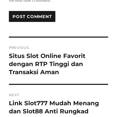
the next time I comment.
Post
PREVIOUS
navigation
Situs Slot Online Favorit
Previous
post:
dengan RTP Tinggi dan
Transaksi Aman
NEXT
Link Slot777 Mudah Menang
Next
post:
dan Slot88 Anti Rungkad