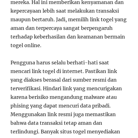
mereka. Hal ini memberikan kenyamanan dan
kepercayaan lebih saat melakukan transaksi
maupun bertaruh. Jadi, memilih link togel yang
aman dan terpercaya sangat berpengaruh
terhadap keberhasilan dan keamanan bermain
togel online.
Pengguna harus selalu berhati-hati saat
mencari link togel di internet. Pastikan link
yang diakses berasal dari sumber resmi dan
terverifikasi. Hindari link yang mencurigakan
karena berisiko mengandung malware atau
phising yang dapat mencuri data pribadi.
Menggunakan link resmi juga memastikan
bahwa data transaksi tetap aman dan
terlindungi. Banyak situs togel menyediakan