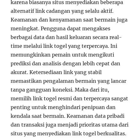
karena biasanya situs menyediakan beberapa
alternatif link cadangan yang selalu aktif.
Keamanan dan kenyamanan saat bermain juga
meningkat. Pengguna dapat mengakses
berbagai data dan hasil keluaran secara real-
time melalui link togel yang terpercaya. Ini
memungkinkan pemain untuk mengikuti
prediksi dan analisis dengan lebih cepat dan
akurat. Ketersediaan link yang stabil
memastikan pengalaman bermain yang lancar
tanpa gangguan koneksi. Maka dari itu,
memilih link togel resmi dan terpercaya sangat
penting untuk menghindari penipuan dan
kendala saat bermain. Keamanan data pribadi
dan transaksi juga menjadi prioritas utama dari
situs yang menyediakan link togel berkualitas.