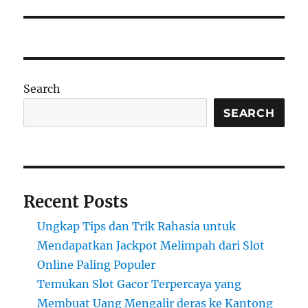
Search
SEARCH
Recent Posts
Ungkap Tips dan Trik Rahasia untuk
Mendapatkan Jackpot Melimpah dari Slot
Online Paling Populer
Temukan Slot Gacor Terpercaya yang
Membuat Uang Mengalir deras ke Kantong