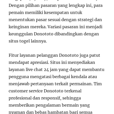
Dengan pilihan pasaran yang lengkap ini, para
pemain memiliki kesempatan untuk
menentukan pasar sesuai dengan strategi dan
keinginan mereka. Variasi pasaran ini menjadi
keunggulan Donototo dibandingkan dengan
situs togel lainnya.
Fitur layanan pelanggan Donototo juga patut
mendapat apresiasi. Situs ini menyediakan
layanan live chat 24 jam yang dapat membantu
pengguna mengatasi berbagai kendala atau
menjawab pertanyaan terkait permainan. Tim
customer service Donototo terkenal
profesional dan responsif, sehingga
memberikan pengalaman bermain yang
nyaman dan bebas hambatan bagi semua