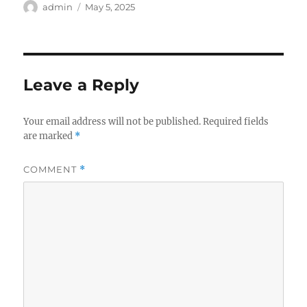
Author
Posted
admin
May 5, 2025
on
Leave a Reply
Your email address will not be published.
Required fields
are marked
*
COMMENT
*