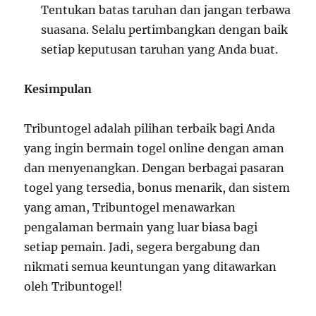
Tentukan batas taruhan dan jangan terbawa
suasana. Selalu pertimbangkan dengan baik
setiap keputusan taruhan yang Anda buat.
Kesimpulan
Tribuntogel adalah pilihan terbaik bagi Anda
yang ingin bermain togel online dengan aman
dan menyenangkan. Dengan berbagai pasaran
togel yang tersedia, bonus menarik, dan sistem
yang aman, Tribuntogel menawarkan
pengalaman bermain yang luar biasa bagi
setiap pemain. Jadi, segera bergabung dan
nikmati semua keuntungan yang ditawarkan
oleh Tribuntogel!