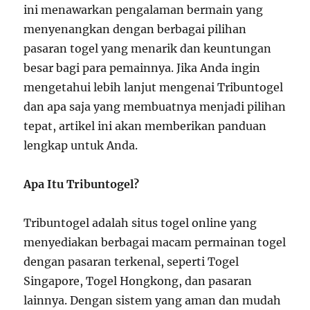
ini menawarkan pengalaman bermain yang
menyenangkan dengan berbagai pilihan
pasaran togel yang menarik dan keuntungan
besar bagi para pemainnya. Jika Anda ingin
mengetahui lebih lanjut mengenai Tribuntogel
dan apa saja yang membuatnya menjadi pilihan
tepat, artikel ini akan memberikan panduan
lengkap untuk Anda.
Apa Itu Tribuntogel?
Tribuntogel adalah situs togel online yang
menyediakan berbagai macam permainan togel
dengan pasaran terkenal, seperti Togel
Singapore, Togel Hongkong, dan pasaran
lainnya. Dengan sistem yang aman dan mudah