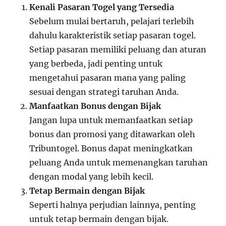
Kenali Pasaran Togel yang Tersedia
Sebelum mulai bertaruh, pelajari terlebih
dahulu karakteristik setiap pasaran togel.
Setiap pasaran memiliki peluang dan aturan
yang berbeda, jadi penting untuk
mengetahui pasaran mana yang paling
sesuai dengan strategi taruhan Anda.
Manfaatkan Bonus dengan Bijak
Jangan lupa untuk memanfaatkan setiap
bonus dan promosi yang ditawarkan oleh
Tribuntogel. Bonus dapat meningkatkan
peluang Anda untuk memenangkan taruhan
dengan modal yang lebih kecil.
Tetap Bermain dengan Bijak
Seperti halnya perjudian lainnya, penting
untuk tetap bermain dengan bijak.