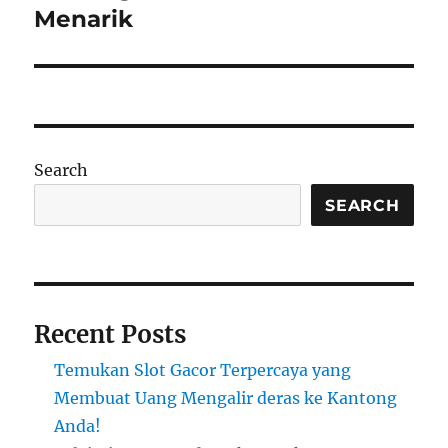
Menarik
Search
SEARCH
Recent Posts
Temukan Slot Gacor Terpercaya yang
Membuat Uang Mengalir deras ke Kantong
Anda!