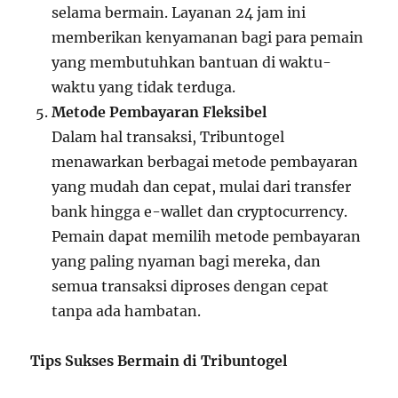
selama bermain. Layanan 24 jam ini
memberikan kenyamanan bagi para pemain
yang membutuhkan bantuan di waktu-
waktu yang tidak terduga.
Metode Pembayaran Fleksibel
Dalam hal transaksi, Tribuntogel
menawarkan berbagai metode pembayaran
yang mudah dan cepat, mulai dari transfer
bank hingga e-wallet dan cryptocurrency.
Pemain dapat memilih metode pembayaran
yang paling nyaman bagi mereka, dan
semua transaksi diproses dengan cepat
tanpa ada hambatan.
Tips Sukses Bermain di Tribuntogel