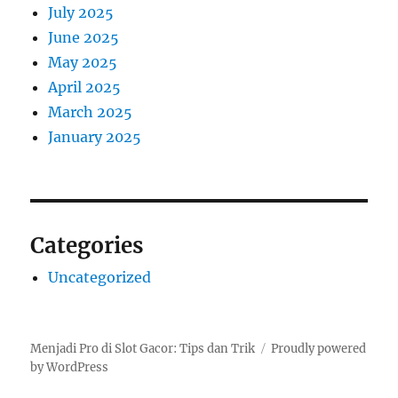
July 2025
June 2025
May 2025
April 2025
March 2025
January 2025
Categories
Uncategorized
Menjadi Pro di Slot Gacor: Tips dan Trik
Proudly powered
by WordPress