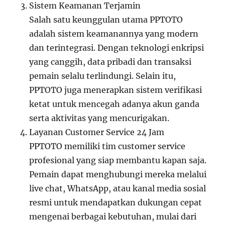
Sistem Keamanan Terjamin
Salah satu keunggulan utama PPTOTO
adalah sistem keamanannya yang modern
dan terintegrasi. Dengan teknologi enkripsi
yang canggih, data pribadi dan transaksi
pemain selalu terlindungi. Selain itu,
PPTOTO juga menerapkan sistem verifikasi
ketat untuk mencegah adanya akun ganda
serta aktivitas yang mencurigakan.
Layanan Customer Service 24 Jam
PPTOTO memiliki tim customer service
profesional yang siap membantu kapan saja.
Pemain dapat menghubungi mereka melalui
live chat, WhatsApp, atau kanal media sosial
resmi untuk mendapatkan dukungan cepat
mengenai berbagai kebutuhan, mulai dari