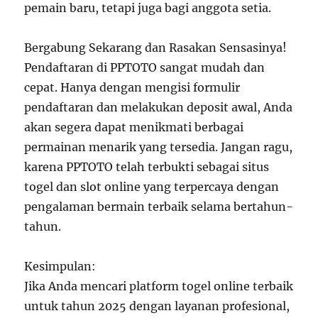
pemain baru, tetapi juga bagi anggota setia.
Bergabung Sekarang dan Rasakan Sensasinya!
Pendaftaran di PPTOTO sangat mudah dan
cepat. Hanya dengan mengisi formulir
pendaftaran dan melakukan deposit awal, Anda
akan segera dapat menikmati berbagai
permainan menarik yang tersedia. Jangan ragu,
karena PPTOTO telah terbukti sebagai situs
togel dan slot online yang terpercaya dengan
pengalaman bermain terbaik selama bertahun-
tahun.
Kesimpulan:
Jika Anda mencari platform togel online terbaik
untuk tahun 2025 dengan layanan profesional,