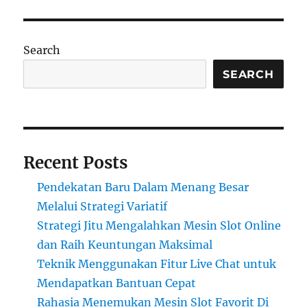
Search
SEARCH
Recent Posts
Pendekatan Baru Dalam Menang Besar
Melalui Strategi Variatif
Strategi Jitu Mengalahkan Mesin Slot Online
dan Raih Keuntungan Maksimal
Teknik Menggunakan Fitur Live Chat untuk
Mendapatkan Bantuan Cepat
Rahasia Menemukan Mesin Slot Favorit Di