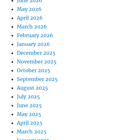
June 2026
May 2026
April 2026
March 2026
February 2026
January 2026
December 2025
November 2025
October 2025
September 2025
August 2025
July 2025
June 2025
May 2025
April 2025
March 2025