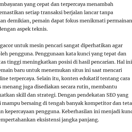
pembayaran yang cepat dan terpercaya menambah
astikan setiap transaksi berjalan lancar tanpa
an demikian, pemain dapat fokus menikmati permaina
dengan aspek teknis.
 gacor untuk mesin pencari sangat diperhatikan agar
leh pengguna. Penggunaan kata kunci yang tepat dan
as tinggi meningkatkan posisi di hasil pencarian. Hal ini
ain baru untuk menemukan situs ini saat mencari
line terpercaya. Selain itu, konten edukatif tentang cara
s menang juga disediakan secara rutin, membantu
tkan skill dan strategi. Dengan pendekatan SEO yang
ni mampu bersaing di tengah banyak kompetitor dan tet
 kepercayaan pengguna. Keberhasilan ini menjadi kunc
mpertahankan eksistensi jangka panjang.