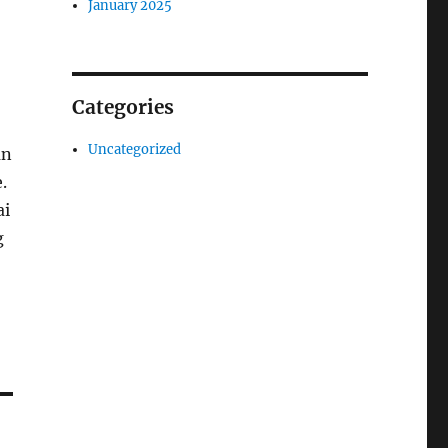
January 2025
Categories
Uncategorized
an
.
ai
g