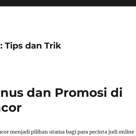
: Tips dan Trik
nus dan Promosi di
acor
acor menjadi pilihan utama bagi para pecinta judi online