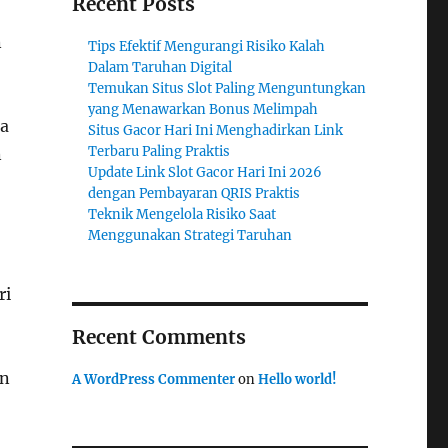
Recent Posts
n
Tips Efektif Mengurangi Risiko Kalah
Dalam Taruhan Digital
Temukan Situs Slot Paling Menguntungkan
yang Menawarkan Bonus Melimpah
ta
Situs Gacor Hari Ini Menghadirkan Link
Terbaru Paling Praktis
n
Update Link Slot Gacor Hari Ini 2026
-
dengan Pembayaran QRIS Praktis
Teknik Mengelola Risiko Saat
Menggunakan Strategi Taruhan
ri
Recent Comments
an
A WordPress Commenter
on
Hello world!