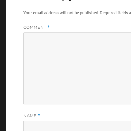
Your email address will not be published.
Required fields
COMMENT
*
NAME
*