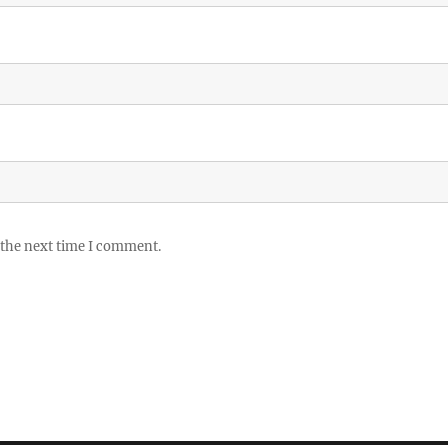
 the next time I comment.