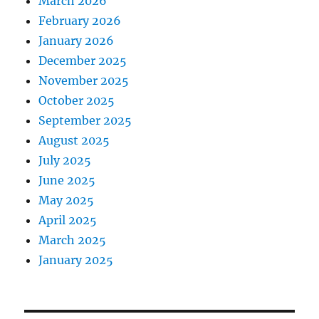
March 2026
February 2026
January 2026
December 2025
November 2025
October 2025
September 2025
August 2025
July 2025
June 2025
May 2025
April 2025
March 2025
January 2025