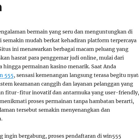
n
ngalaman bermain yang seru dan menguntungkan di
ni semakin mudah berkat kehadiran platform terpercaya
 Situs ini menawarkan berbagai macam peluang yang
 hasrat para penggemar judi online, mulai dari
a hingga permainan kasino menarik. Saat Anda
n 555
, sensasi kemenangan langsung terasa begitu nyat
sistem keamanan canggih dan layanan pelanggan yang
n fitur-fitur inovatif dan antarmuka yang user-friendly
t menikmati proses permainan tanpa hambatan berarti,
aman tersebut semakin menyenangkan dan
.
g ingin bergabung, proses pendaftaran di win555