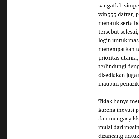
sangatlah simpe
win555 daftar, 
menarik serta b
tersebut selesa
login untuk mas
menempatkan tar
prioritas utama
terlindungi de
disediakan jug
maupun penarik
Tidak hanya men
karena inovasi 
dan mengasyikka
mulai dari mesin
dirancang untu