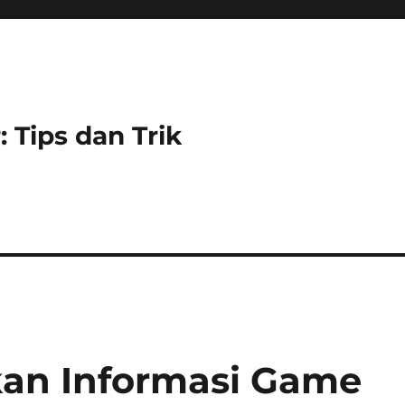
: Tips dan Trik
an Informasi Game