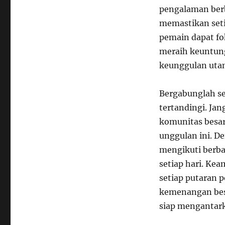
pengalaman berb
memastikan seti
pemain dapat f
meraih keuntung
keunggulan utam
Bergabunglah se
tertandingi. Ja
komunitas besar
unggulan ini. D
mengikuti berba
setiap hari. Ke
setiap putaran p
kemenangan besa
siap mengantar