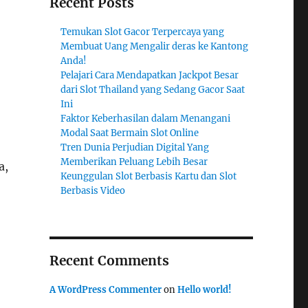
Recent Posts
Temukan Slot Gacor Terpercaya yang
Membuat Uang Mengalir deras ke Kantong
Anda!
Pelajari Cara Mendapatkan Jackpot Besar
dari Slot Thailand yang Sedang Gacor Saat
Ini
Faktor Keberhasilan dalam Menangani
Modal Saat Bermain Slot Online
Tren Dunia Perjudian Digital Yang
Memberikan Peluang Lebih Besar
a,
Keunggulan Slot Berbasis Kartu dan Slot
Berbasis Video
,
Recent Comments
A WordPress Commenter
on
Hello world!