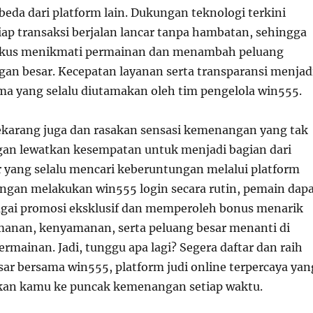
eda dari platform lain. Dukungan teknologi terkini
ap transaksi berjalan lancar tanpa hambatan, sehingga
okus menikmati permainan dan menambah peluang
an besar. Kecepatan layanan serta transparansi menjad
a yang selalu diutamakan oleh tim pengelola win555.
karang juga dan rasakan sensasi kemenangan yang tak
ngan lewatkan kesempatan untuk menjadi bagian dari
 yang selalu mencari keberuntungan melalui platform
engan melakukan win555 login secara rutin, pemain dap
gai promosi eksklusif dan memperoleh bonus menarik
amanan, kenyamanan, serta peluang besar menanti di
ermainan. Jadi, tunggu apa lagi? Segera daftar dan raih
r bersama win555, platform judi online terpercaya yan
kan kamu ke puncak kemenangan setiap waktu.