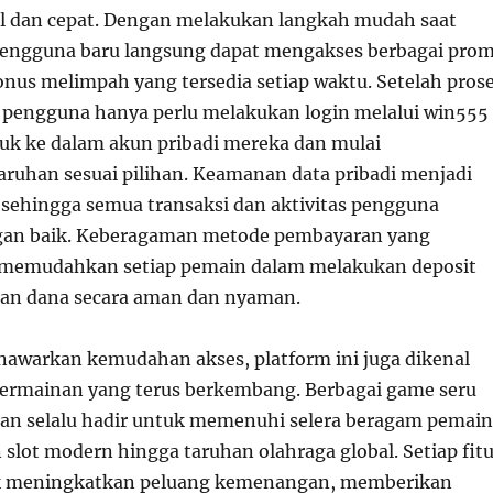
l dan cepat. Dengan melakukan langkah mudah saat
pengguna baru langsung dapat mengakses berbagai pro
onus melimpah yang tersedia setiap waktu. Setelah pros
i, pengguna hanya perlu melakukan login melalui win555
uk ke dalam akun pribadi mereka dan mulai
uhan sesuai pilihan. Keamanan data pribadi menjadi
, sehingga semua transaksi dan aktivitas pengguna
ngan baik. Keberagaman metode pembayaran yang
a memudahkan setiap pemain dalam melakukan deposit
an dana secara aman dan nyaman.
awarkan kemudahan akses, platform ini juga dikenal
permainan yang terus berkembang. Berbagai game seru
n selalu hadir untuk memenuhi selera beragam pemain
 slot modern hingga taruhan olahraga global. Setiap fitu
k meningkatkan peluang kemenangan, memberikan