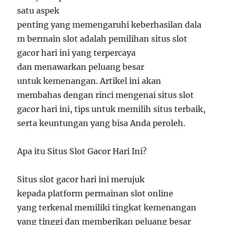
satu aspek
penting yang memengaruhi keberhasilan dala
m bermain slot adalah pemilihan situs slot
gacor hari ini yang terpercaya
dan menawarkan peluang besar
untuk kemenangan. Artikel ini akan
membahas dengan rinci mengenai situs slot
gacor hari ini, tips untuk memilih situs terbaik,
serta keuntungan yang bisa Anda peroleh.
Apa itu Situs Slot Gacor Hari Ini?
Situs slot gacor hari ini merujuk
kepada platform permainan slot online
yang terkenal memiliki tingkat kemenangan
yang tinggi dan memberikan peluang besar