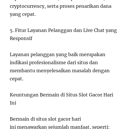
cryptocurrency, serta proses penarikan dana
yang cepat.
5. Fitur Layanan Pelanggan dan Live Chat yang
Responsif
Layanan pelanggan yang baik merupakan
indikasi profesionalisme dari situs dan
membantu menyelesaikan masalah dengan
cepat.
Keuntungan Bermain di Situs Slot Gacor Hari
Ini
Bermain di situs slot gacor hari
ini menawarkan sejumlah manfaat, seperti: