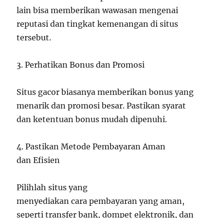
lain bisa memberikan wawasan mengenai
reputasi dan tingkat kemenangan di situs
tersebut.
3. Perhatikan Bonus dan Promosi
Situs gacor biasanya memberikan bonus yang
menarik dan promosi besar. Pastikan syarat
dan ketentuan bonus mudah dipenuhi.
4. Pastikan Metode Pembayaran Aman
dan Efisien
Pilihlah situs yang
menyediakan cara pembayaran yang aman,
seperti transfer bank, dompet elektronik, dan