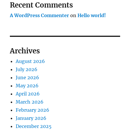
Recent Comments
A WordPress Commenter
on
Hello world!
Archives
August 2026
July 2026
June 2026
May 2026
April 2026
March 2026
February 2026
January 2026
December 2025