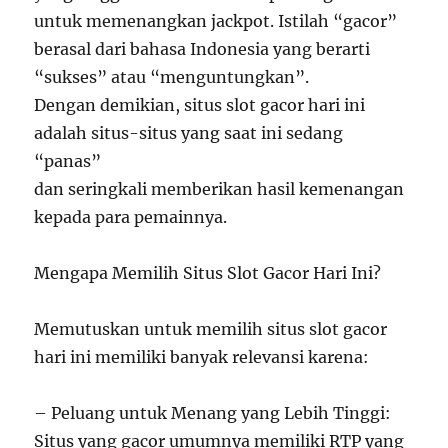
untuk memenangkan jackpot. Istilah “gacor”
berasal dari bahasa Indonesia yang berarti
“sukses” atau “menguntungkan”.
Dengan demikian, situs slot gacor hari ini
adalah situs-situs yang saat ini sedang
“panas”
dan seringkali memberikan hasil kemenangan
kepada para pemainnya.
Mengapa Memilih Situs Slot Gacor Hari Ini?
Memutuskan untuk memilih situs slot gacor
hari ini memiliki banyak relevansi karena:
– Peluang untuk Menang yang Lebih Tinggi:
Situs yang gacor umumnya memiliki RTP yang