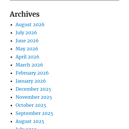
Archives
August 2026
July 2026
June 2026
May 2026
April 2026
March 2026
February 2026
January 2026
December 2025
November 2025
October 2025
September 2025
August 2025