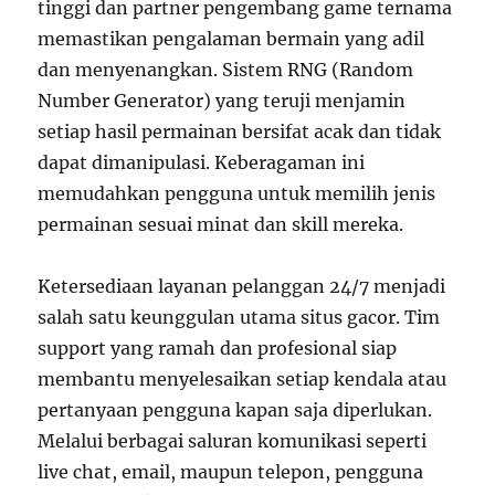
tinggi dan partner pengembang game ternama
memastikan pengalaman bermain yang adil
dan menyenangkan. Sistem RNG (Random
Number Generator) yang teruji menjamin
setiap hasil permainan bersifat acak dan tidak
dapat dimanipulasi. Keberagaman ini
memudahkan pengguna untuk memilih jenis
permainan sesuai minat dan skill mereka.
Ketersediaan layanan pelanggan 24/7 menjadi
salah satu keunggulan utama situs gacor. Tim
support yang ramah dan profesional siap
membantu menyelesaikan setiap kendala atau
pertanyaan pengguna kapan saja diperlukan.
Melalui berbagai saluran komunikasi seperti
live chat, email, maupun telepon, pengguna