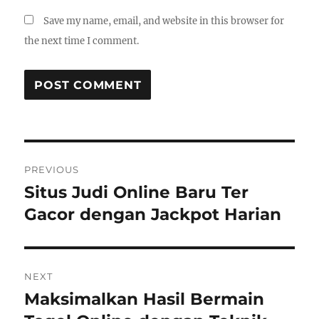
Save my name, email, and website in this browser for
the next time I comment.
Post
PREVIOUS
navigation
Situs Judi Online Baru Ter
Previous
post:
Gacor dengan Jackpot Harian
NEXT
Maksimalkan Hasil Bermain
Next
post: