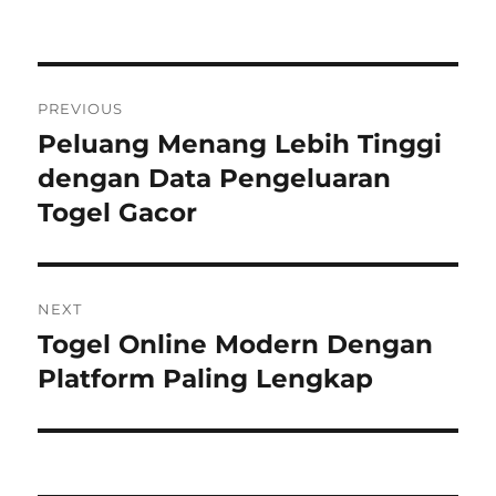
Post
PREVIOUS
navigation
Peluang Menang Lebih Tinggi
Previous
post:
dengan Data Pengeluaran
Togel Gacor
NEXT
Togel Online Modern Dengan
Next
post:
Platform Paling Lengkap