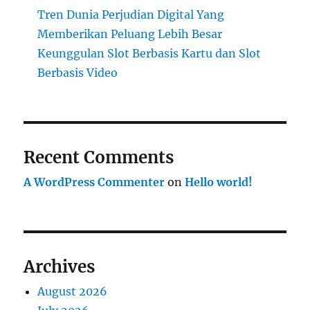
Tren Dunia Perjudian Digital Yang
Memberikan Peluang Lebih Besar
Keunggulan Slot Berbasis Kartu dan Slot
Berbasis Video
Recent Comments
A WordPress Commenter
on
Hello world!
Archives
August 2026