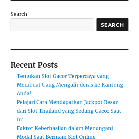
Search
SEARCH
Recent Posts
Temukan Slot Gacor Terpercaya yang
Membuat Uang Mengalir deras ke Kantong
Anda!
Pelajari Cara Mendapatkan Jackpot Besar
dari Slot Thailand yang Sedang Gacor Saat
Ini
Faktor Keberhasilan dalam Menangani
Modal Saat Bermain Slot Online