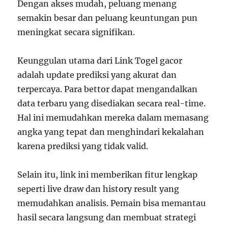
Dengan akses mudah, peluang menang
semakin besar dan peluang keuntungan pun
meningkat secara signifikan.
Keunggulan utama dari Link Togel gacor
adalah update prediksi yang akurat dan
terpercaya. Para bettor dapat mengandalkan
data terbaru yang disediakan secara real-time.
Hal ini memudahkan mereka dalam memasang
angka yang tepat dan menghindari kekalahan
karena prediksi yang tidak valid.
Selain itu, link ini memberikan fitur lengkap
seperti live draw dan history result yang
memudahkan analisis. Pemain bisa memantau
hasil secara langsung dan membuat strategi