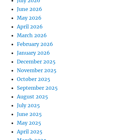
July 2026
June 2026
May 2026
April 2026
March 2026
February 2026
January 2026
December 2025
November 2025
October 2025
September 2025
August 2025
July 2025
June 2025
May 2025
April 2025