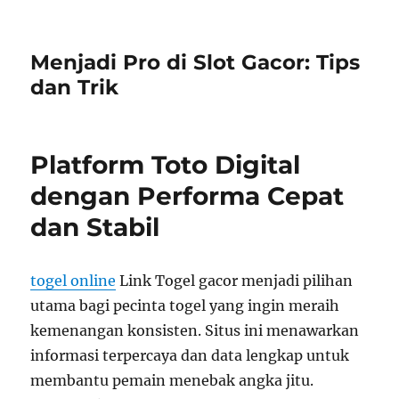
Menjadi Pro di Slot Gacor: Tips
dan Trik
Platform Toto Digital
dengan Performa Cepat
dan Stabil
togel online
Link Togel gacor menjadi pilihan
utama bagi pecinta togel yang ingin meraih
kemenangan konsisten. Situs ini menawarkan
informasi terpercaya dan data lengkap untuk
membantu pemain menebak angka jitu.