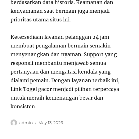
berdasarkan data historis. Keamanan dan
kenyamanan saat bermain juga menjadi
prioritas utama situs ini.
Ketersediaan layanan pelanggan 24 jam
membuat pengalaman bermain semakin
menyenangkan dan nyaman. Support yang
responsif membantu menjawab semua
pertanyaan dan mengatasi kendala yang
dialami pemain. Dengan layanan terbaik ini,
Link Togel gacor menjadi pilihan terpercaya
untuk meraih kemenangan besar dan
konsisten.
Author
Posted
admin
May 13, 2026
on