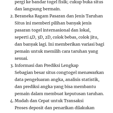
pergi ke bandar togel fisik; cukup buka situs
dan langsung bermain.
Beraneka Ragam Pasaran dan Jenis Taruhan
Situs ini memberi pilihan banyak jenis
pasaran togel internasional dan lokal,
seperti 4D, 3D, 2D, colok bebas, colok jitu,
dan banyak lagi. Ini memberikan variasi bagi
pemain untuk memilih cara taruhan yang
sesuai.
Informasi dan Prediksi Lengkap
Sebagian besar situs congtogel menawarkan
data pengeluaran angka, analisis statistik,
dan prediksi angka yang bisa membantu
pemain dalam membuat keputusan taruhan.
Mudah dan Cepat untuk Transaksi
Proses deposit dan penarikan dilakukan