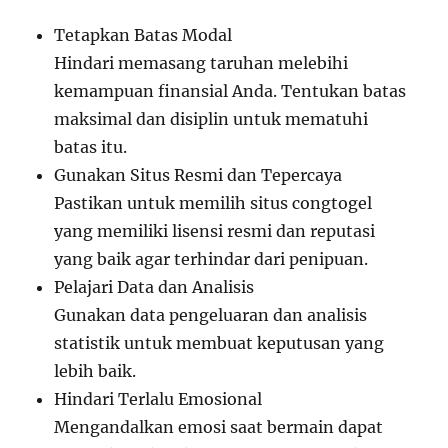
Tetapkan Batas Modal
Hindari memasang taruhan melebihi
kemampuan finansial Anda. Tentukan batas
maksimal dan disiplin untuk mematuhi
batas itu.
Gunakan Situs Resmi dan Tepercaya
Pastikan untuk memilih situs congtogel
yang memiliki lisensi resmi dan reputasi
yang baik agar terhindar dari penipuan.
Pelajari Data dan Analisis
Gunakan data pengeluaran dan analisis
statistik untuk membuat keputusan yang
lebih baik.
Hindari Terlalu Emosional
Mengandalkan emosi saat bermain dapat