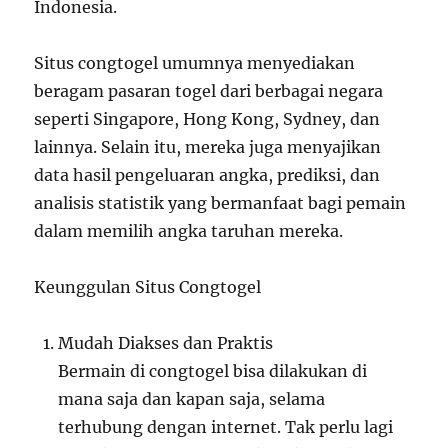
Indonesia.
Situs congtogel umumnya menyediakan
beragam pasaran togel dari berbagai negara
seperti Singapore, Hong Kong, Sydney, dan
lainnya. Selain itu, mereka juga menyajikan
data hasil pengeluaran angka, prediksi, dan
analisis statistik yang bermanfaat bagi pemain
dalam memilih angka taruhan mereka.
Keunggulan Situs Congtogel
Mudah Diakses dan Praktis
Bermain di congtogel bisa dilakukan di
mana saja dan kapan saja, selama
terhubung dengan internet. Tak perlu lagi