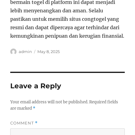
bermain togel di platform ini dapat menjadi
lebih menyenangkan dan aman. Selalu
pastikan untuk memilih situs congtogel yang
resmi dan dapat dipercaya agar terhindar dari
kemungkinan penipuan dan kerugian finansial.
Author
Posted
admin
May 8, 2025
on
Leave a Reply
Your email address will not be published.
Required fields
are marked
*
COMMENT
*