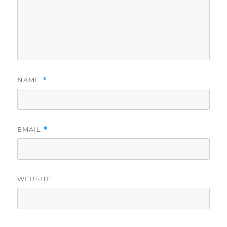
NAME
*
EMAIL
*
WEBSITE