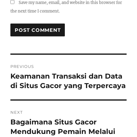
Save my name, email, and website in this browser for
the next time I comment.
Post
PREVIOUS
navigation
Keamanan Transaksi dan Data
Previous
post:
di Situs Gacor yang Terpercaya
NEXT
Bagaimana Situs Gacor
Next
post:
Mendukung Pemain Melalui