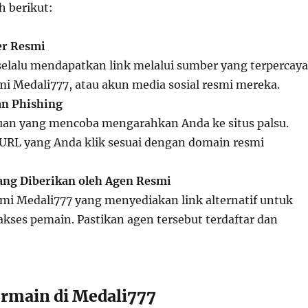
 berikut:
er Resmi
selalu mendapatkan link melalui sumber yang terpercaya
smi Medali777, atau akun media sosial resmi mereka.
an Phishing
uan yang mencoba mengarahkan Anda ke situs palsu.
URL yang Anda klik sesuai dengan domain resmi
ang Diberikan oleh Agen Resmi
mi Medali777 yang menyediakan link alternatif untuk
es pemain. Pastikan agen tersebut terdaftar dan
rmain di Medali777