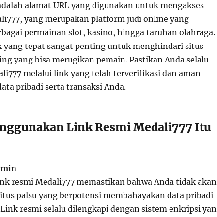
 adalah alamat URL yang digunakan untuk mengakses
ali777, yang merupakan platform judi online yang
agai permainan slot, kasino, hingga taruhan olahraga.
 yang tepat sangat penting untuk menghindari situs
hing yang bisa merugikan pemain. Pastikan Anda selalu
i777 melalui link yang telah terverifikasi dan aman
ta pribadi serta transaksi Anda.
nggunakan Link Resmi Medali777 Itu
amin
nk resmi Medali777 memastikan bahwa Anda tidak akan
situs palsu yang berpotensi membahayakan data pribadi
Link resmi selalu dilengkapi dengan sistem enkripsi ya