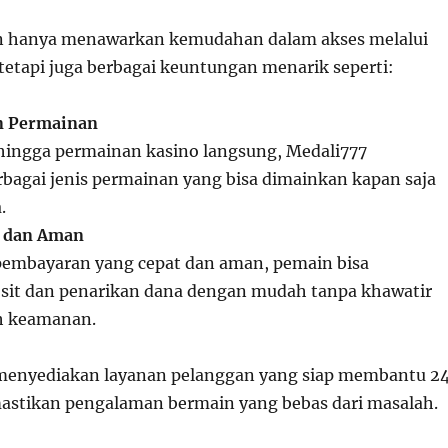
n hanya menawarkan kemudahan dalam akses melalui
 tetapi juga berbagai keuntungan menarik seperti:
n Permainan
e hingga permainan kasino langsung, Medali777
agai jenis permainan yang bisa dimainkan kapan saja
.
t dan Aman
pembayaran yang cepat dan aman, pemain bisa
sit dan penarikan dana dengan mudah tanpa khawatir
h keamanan.
 menyediakan layanan pelanggan yang siap membantu 2
astikan pengalaman bermain yang bebas dari masalah.