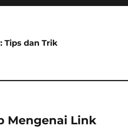
: Tips dan Trik
 Mengenai Link