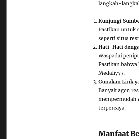
langkah-langkah
Kunjungi Sumb
Pastikan untuk 
seperti situs re
Hati-Hati deng
Waspadai penip
Pastikan bahwa 
Medali777.
Gunakan Link y
Banyak agen res
mempermudah aks
terpercaya.
Manfaat Be