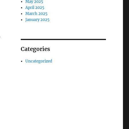
May 2025
April 2025
March 2025
January 2025
n
Categories
Uncategorized