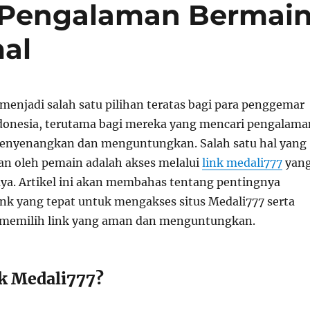
 Pengalaman Bermai
al
menjadi salah satu pilihan teratas bagi para penggemar
Indonesia, terutama bagi mereka yang mencari pengalama
enyenangkan dan menguntungkan. Salah satu hal yang
kan oleh pemain adalah akses melalui
link medali777
yan
aya. Artikel ini akan membahas tentang pentingnya
k yang tepat untuk mengakses situs Medali777 serta
 memilih link yang aman dan menguntungkan.
nk Medali777?