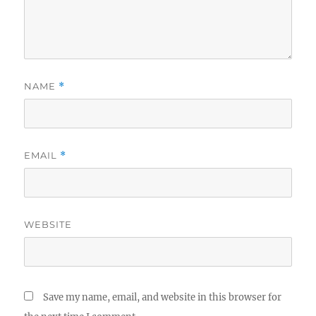
NAME
*
EMAIL
*
WEBSITE
Save my name, email, and website in this browser for