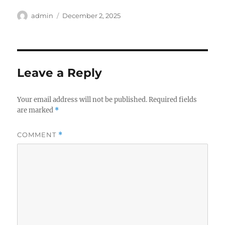
Author
Posted
admin
December 2, 2025
on
Leave a Reply
Your email address will not be published.
Required fields
are marked
*
COMMENT
*