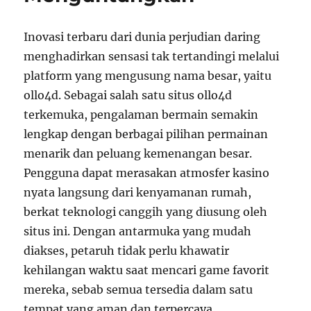
Inovasi terbaru dari dunia perjudian daring
menghadirkan sensasi tak tertandingi melalui
platform yang mengusung nama besar, yaitu
ollo4d. Sebagai salah satu situs ollo4d
terkemuka, pengalaman bermain semakin
lengkap dengan berbagai pilihan permainan
menarik dan peluang kemenangan besar.
Pengguna dapat merasakan atmosfer kasino
nyata langsung dari kenyamanan rumah,
berkat teknologi canggih yang diusung oleh
situs ini. Dengan antarmuka yang mudah
diakses, petaruh tidak perlu khawatir
kehilangan waktu saat mencari game favorit
mereka, sebab semua tersedia dalam satu
tempat yang aman dan terpercaya.