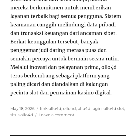
mereka berkomitmen untuk memberikan
layanan terbaik bagi semua pengguna. Sistem
keamanan canggih melindungi data pribadi
dan transaksi keuangan dari ancaman siber.
Berkat keunggulan tersebut, banyak
penggemar judi daring merasa puas dan
semakin percaya untuk bermain secara rutin.
Melalui inovasi dan pelayanan prima, ollo4d
terus berkembang sebagai platform yang
paling dicari dan diandalkan di kalangan
pecinta slot dan permainan kasino digital.
Posted
Tags
May 18, 2026
link ollo4d
,
ollo4d
,
ollo4d login
,
ollo4d slot
,
on
on
situs ollo4d
Leave a comment
Slot
Online
Terpercaya