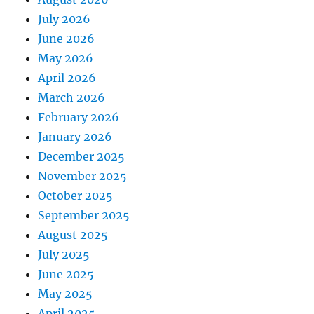
July 2026
June 2026
May 2026
April 2026
March 2026
February 2026
January 2026
December 2025
November 2025
October 2025
September 2025
August 2025
July 2025
June 2025
May 2025
April 2025