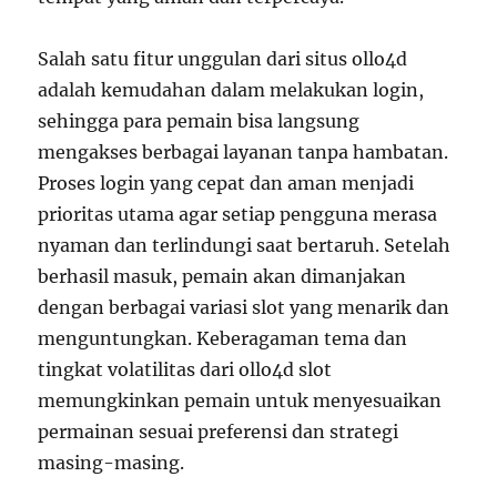
Salah satu fitur unggulan dari situs ollo4d
adalah kemudahan dalam melakukan login,
sehingga para pemain bisa langsung
mengakses berbagai layanan tanpa hambatan.
Proses login yang cepat dan aman menjadi
prioritas utama agar setiap pengguna merasa
nyaman dan terlindungi saat bertaruh. Setelah
berhasil masuk, pemain akan dimanjakan
dengan berbagai variasi slot yang menarik dan
menguntungkan. Keberagaman tema dan
tingkat volatilitas dari ollo4d slot
memungkinkan pemain untuk menyesuaikan
permainan sesuai preferensi dan strategi
masing-masing.