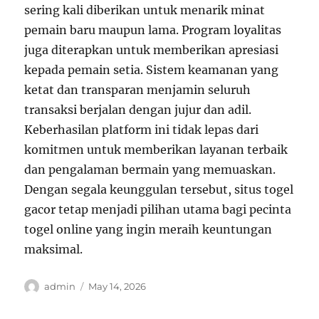
sering kali diberikan untuk menarik minat
pemain baru maupun lama. Program loyalitas
juga diterapkan untuk memberikan apresiasi
kepada pemain setia. Sistem keamanan yang
ketat dan transparan menjamin seluruh
transaksi berjalan dengan jujur dan adil.
Keberhasilan platform ini tidak lepas dari
komitmen untuk memberikan layanan terbaik
dan pengalaman bermain yang memuaskan.
Dengan segala keunggulan tersebut, situs togel
gacor tetap menjadi pilihan utama bagi pecinta
togel online yang ingin meraih keuntungan
maksimal.
Author
Posted
admin
May 14, 2026
on