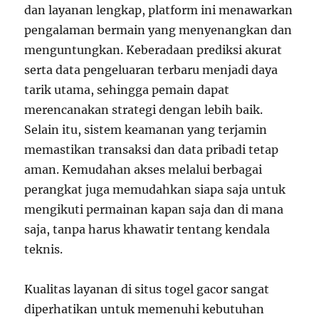
dan layanan lengkap, platform ini menawarkan
pengalaman bermain yang menyenangkan dan
menguntungkan. Keberadaan prediksi akurat
serta data pengeluaran terbaru menjadi daya
tarik utama, sehingga pemain dapat
merencanakan strategi dengan lebih baik.
Selain itu, sistem keamanan yang terjamin
memastikan transaksi dan data pribadi tetap
aman. Kemudahan akses melalui berbagai
perangkat juga memudahkan siapa saja untuk
mengikuti permainan kapan saja dan di mana
saja, tanpa harus khawatir tentang kendala
teknis.
Kualitas layanan di situs togel gacor sangat
diperhatikan untuk memenuhi kebutuhan