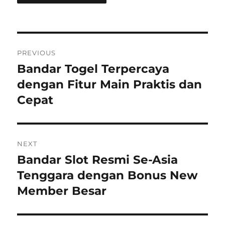
Post
PREVIOUS
navigation
Bandar Togel Terpercaya
Previous
post:
dengan Fitur Main Praktis dan
Cepat
NEXT
Bandar Slot Resmi Se-Asia
Next
post:
Tenggara dengan Bonus New
Member Besar