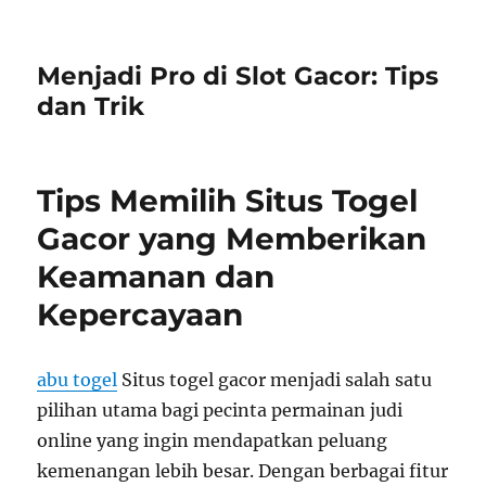
Menjadi Pro di Slot Gacor: Tips
dan Trik
Tips Memilih Situs Togel
Gacor yang Memberikan
Keamanan dan
Kepercayaan
abu togel
Situs togel gacor menjadi salah satu
pilihan utama bagi pecinta permainan judi
online yang ingin mendapatkan peluang
kemenangan lebih besar. Dengan berbagai fitur