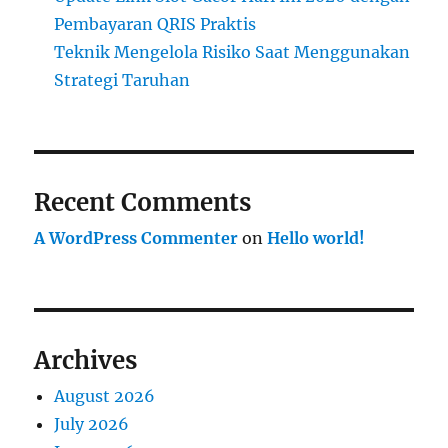
Pembayaran QRIS Praktis
Teknik Mengelola Risiko Saat Menggunakan
Strategi Taruhan
Recent Comments
A WordPress Commenter
on
Hello world!
Archives
August 2026
July 2026