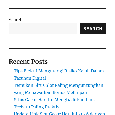
Search
SEARCH
Recent Posts
Tips Efektif Mengurangi Risiko Kalah Dalam
Taruhan Digital
Temukan Situs Slot Paling Menguntungkan
yang Menawarkan Bonus Melimpah
Situs Gacor Hari Ini Menghadirkan Link
Terbaru Paling Praktis
Update Link Slot Gacor Hari Ini 2026 dengan