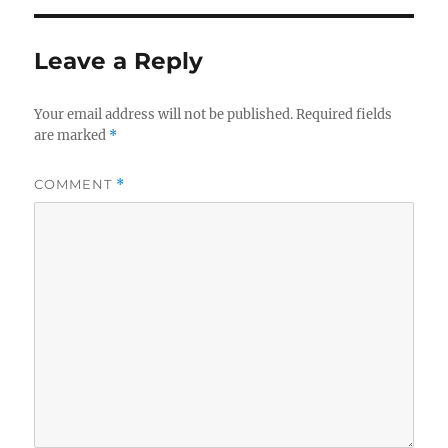
Leave a Reply
Your email address will not be published.
Required fields
are marked
*
COMMENT
*