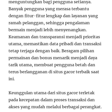
menguntungkan bagi pengguna setianya.
Banyak pengguna yang merasa terbantu
dengan fitur-fitur lengkap dan layanan yang
ramah pelanggan, sehingga pengalaman
bermain menjadi lebih menyenangkan.
Keamanan dan transparansi menjadi prioritas
utama, memastikan data pribadi dan transaksi
tetap terjaga dengan baik. Beragam pilihan
permainan dan bonus menarik menjadi daya
tarik utama, membuat pengguna betah dan
terus berlangganan di situs gacor terbaik saat
ini.
Keunggulan utama dari situs gacor terletak
pada kecepatan dalam proses transaksi dan
akses yang mudah melalui berbagai perangkat.