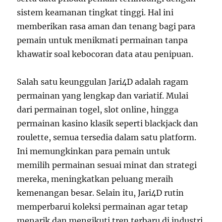
sistem keamanan tingkat tinggi. Hal ini
memberikan rasa aman dan tenang bagi para
pemain untuk menikmati permainan tanpa
khawatir soal kebocoran data atau penipuan.
Salah satu keunggulan Jari4D adalah ragam
permainan yang lengkap dan variatif. Mulai
dari permainan togel, slot online, hingga
permainan kasino klasik seperti blackjack dan
roulette, semua tersedia dalam satu platform.
Ini memungkinkan para pemain untuk
memilih permainan sesuai minat dan strategi
mereka, meningkatkan peluang meraih
kemenangan besar. Selain itu, Jari4D rutin
memperbarui koleksi permainan agar tetap
menarik dan mengikuti tren terbaru di industri