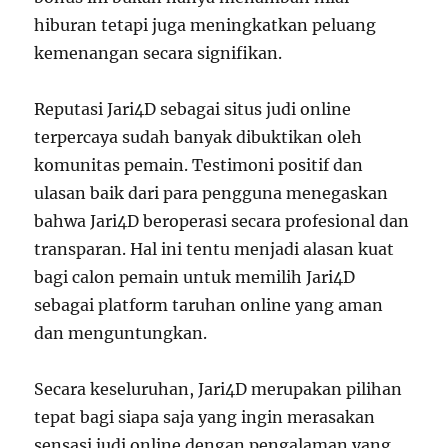
hiburan tetapi juga meningkatkan peluang
kemenangan secara signifikan.
Reputasi Jari4D sebagai situs judi online
terpercaya sudah banyak dibuktikan oleh
komunitas pemain. Testimoni positif dan
ulasan baik dari para pengguna menegaskan
bahwa Jari4D beroperasi secara profesional dan
transparan. Hal ini tentu menjadi alasan kuat
bagi calon pemain untuk memilih Jari4D
sebagai platform taruhan online yang aman
dan menguntungkan.
Secara keseluruhan, Jari4D merupakan pilihan
tepat bagi siapa saja yang ingin merasakan
sensasi judi online dengan pengalaman yang