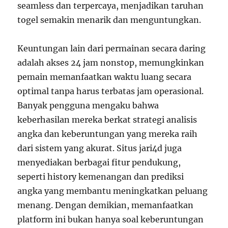
seamless dan terpercaya, menjadikan taruhan
togel semakin menarik dan menguntungkan.
Keuntungan lain dari permainan secara daring
adalah akses 24 jam nonstop, memungkinkan
pemain memanfaatkan waktu luang secara
optimal tanpa harus terbatas jam operasional.
Banyak pengguna mengaku bahwa
keberhasilan mereka berkat strategi analisis
angka dan keberuntungan yang mereka raih
dari sistem yang akurat. Situs jari4d juga
menyediakan berbagai fitur pendukung,
seperti history kemenangan dan prediksi
angka yang membantu meningkatkan peluang
menang. Dengan demikian, memanfaatkan
platform ini bukan hanya soal keberuntungan