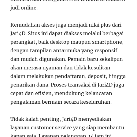
judi online.
Kemudahan akses juga menjadi nilai plus dari
Jari4D. Situs ini dapat diakses melalui berbagai
perangkat, baik desktop maupun smartphone,
dengan tampilan antarmuka yang responsif
dan mudah digunakan. Pemain baru sekalipun
akan merasa nyaman dan tidak kesulitan
dalam melakukan pendaftaran, deposit, hingga
penarikan dana. Proses transaksi di Jari4D juga
cepat dan efisien, mendukung kelancaran
pengalaman bermain secara keseluruhan.
Tidak kalah penting, Jari4D menyediakan
layanan customer service yang siap membantu
kapan saja. Layanan pelanggan 24 jam ini