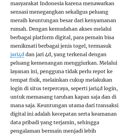
masyarakat Indonesia karena menawarkan
sensasi menegangkan sekaligus peluang
meraih keuntungan besar dari kenyamanan
rumah. Dengan kemudahan akses melalui
berbagai platform digital, para pemain bisa
menikmati berbagai jenis togel, termasuk
jari4d
dan jari 4d, yang terkenal dengan
peluang kemenangan menggiurkan. Melalui
layanan ini, pengguna tidak perlu repot ke
tempat fisik, melainkan cukup melakukan
login di situs terpercaya, seperti jari4d login,
untuk memasang taruhan kapan saja dan di
mana saja. Keuntungan utama dari transaksi
digital ini adalah kecepatan serta keamanan
data pribadi yang terjamin, sehingga
pengalaman bermain menjadi lebih