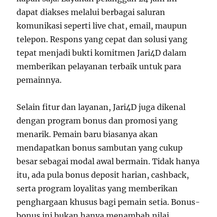
dapat diakses melalui berbagai saluran
komunikasi seperti live chat, email, maupun
telepon. Respons yang cepat dan solusi yang
tepat menjadi bukti komitmen Jari4D dalam
memberikan pelayanan terbaik untuk para
pemainnya.
Selain fitur dan layanan, Jari4D juga dikenal
dengan program bonus dan promosi yang
menarik. Pemain baru biasanya akan
mendapatkan bonus sambutan yang cukup
besar sebagai modal awal bermain. Tidak hanya
itu, ada pula bonus deposit harian, cashback,
serta program loyalitas yang memberikan
penghargaan khusus bagi pemain setia. Bonus-
bonus ini bukan hanya menambah nilai