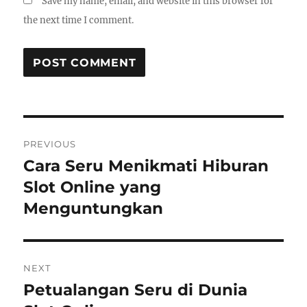
Save my name, email, and website in this browser for
the next time I comment.
Post
PREVIOUS
navigation
Cara Seru Menikmati Hiburan
Previous
post:
Slot Online yang
Menguntungkan
NEXT
Petualangan Seru di Dunia
Next