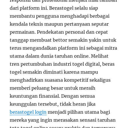
responsif dan profesional menjadi nilai tambah
dari platform ini. Berastogel selalu siap
membantu pengguna menghadapi berbagai
kendala teknis maupun pertanyaan seputar
permainan. Pendekatan personal dan cepat
tanggap membuat bettor semakin yakin untuk
terus mengandalkan platform ini sebagai mitra
utama dalam dunia taruhan online. Melihat
tren pertumbuhan industri togel digital, beras
togel semakin diminati karena mampu
menghadirkan suasana kompetitif sekaligus
memberi peluang besar untuk meraih
keuntungan finansial. Dengan semua
keunggulan tersebut, tidak heran jika
berastogel login
menjadi pilihan utama bagi
mereka yang ingin merasakan sensasi taruhan