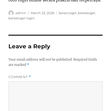
toto togel online secara praktis dan terpercaya.
Author
Posted
Tags
admin
March 23, 2026
beras togel
,
berastogel
,
on
berastogel login
Leave a Reply
Your email address will not be published.
Required fields
are marked
*
COMMENT
*