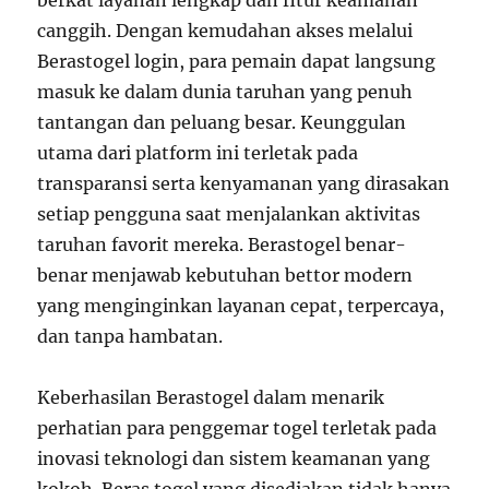
berkat layanan lengkap dan fitur keamanan
canggih. Dengan kemudahan akses melalui
Berastogel login, para pemain dapat langsung
masuk ke dalam dunia taruhan yang penuh
tantangan dan peluang besar. Keunggulan
utama dari platform ini terletak pada
transparansi serta kenyamanan yang dirasakan
setiap pengguna saat menjalankan aktivitas
taruhan favorit mereka. Berastogel benar-
benar menjawab kebutuhan bettor modern
yang menginginkan layanan cepat, terpercaya,
dan tanpa hambatan.
Keberhasilan Berastogel dalam menarik
perhatian para penggemar togel terletak pada
inovasi teknologi dan sistem keamanan yang