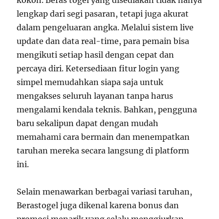
kokoh. Beras togel yang disediakan tidak hanya
lengkap dari segi pasaran, tetapi juga akurat
dalam pengeluaran angka. Melalui sistem live
update dan data real-time, para pemain bisa
mengikuti setiap hasil dengan cepat dan
percaya diri. Ketersediaan fitur login yang
simpel memudahkan siapa saja untuk
mengakses seluruh layanan tanpa harus
mengalami kendala teknis. Bahkan, pengguna
baru sekalipun dapat dengan mudah
memahami cara bermain dan menempatkan
taruhan mereka secara langsung di platform
ini.
Selain menawarkan berbagai variasi taruhan,
Berastogel juga dikenal karena bonus dan