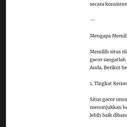
secara konsisten
—
Mengapa Memilih
Memilih situs sl
gacor sangatla
Anda. Berikut be
1. Tingkat Keme
Situs gacor umu
menunjukkan ba
lebih baik diban