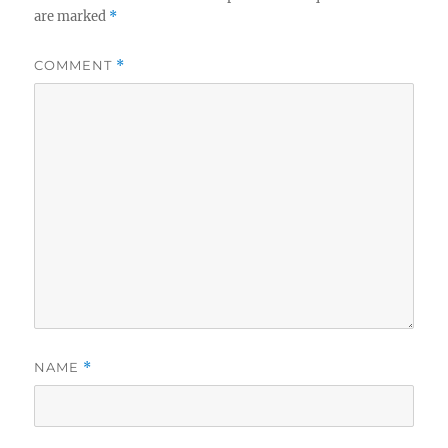
are marked
*
COMMENT
*
NAME
*