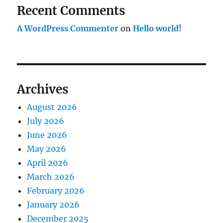
Recent Comments
A WordPress Commenter
on
Hello world!
Archives
August 2026
July 2026
June 2026
May 2026
April 2026
March 2026
February 2026
January 2026
December 2025