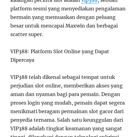
kalangan pecinta slot adalah
vip388
, sebuah
platform resmi yang menyediakan pengalaman
bermain yang memuaskan dengan peluang
besar untuk mencapai Maxwin dan berbagai
scatter super.
VIP388: Platform Slot Online yang Dapat
Dipercaya
VIP388 telah dikenal sebagai tempat untuk
perjudian slot online, memberikan akses yang
aman dan nyaman bagi para pemain. Dengan
proses login yang mudah, pemain dapat segera
menikmati beragam permainan slot gacor dari
penyedia ternama. Salah satu keunggulan dari
VIP388 adalah tingkat keamanan yang sangat