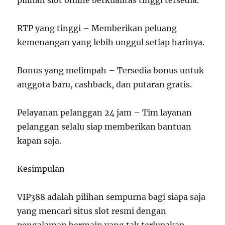
pilihan slot online berkualitas tinggi tersedia.
RTP yang tinggi – Memberikan peluang
kemenangan yang lebih unggul setiap harinya.
Bonus yang melimpah – Tersedia bonus untuk
anggota baru, cashback, dan putaran gratis.
Pelayanan pelanggan 24 jam – Tim layanan
pelanggan selalu siap memberikan bantuan
kapan saja.
Kesimpulan
VIP388 adalah pilihan sempurna bagi siapa saja
yang mencari situs slot resmi dengan