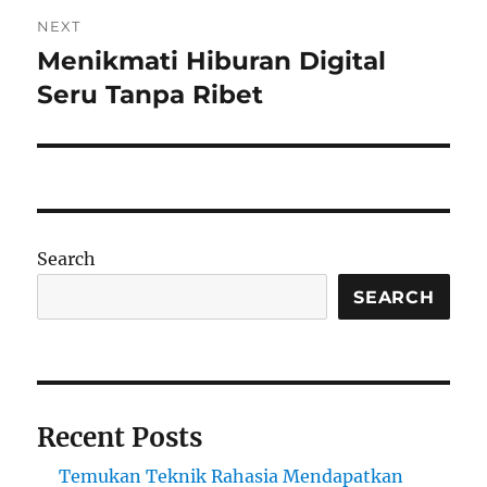
NEXT
Menikmati Hiburan Digital
Next
post:
Seru Tanpa Ribet
Search
SEARCH
Recent Posts
Temukan Teknik Rahasia Mendapatkan