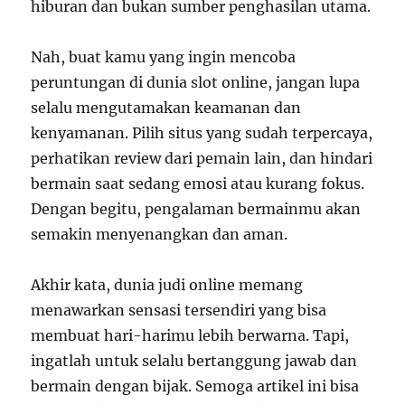
hiburan dan bukan sumber penghasilan utama.
Nah, buat kamu yang ingin mencoba
peruntungan di dunia slot online, jangan lupa
selalu mengutamakan keamanan dan
kenyamanan. Pilih situs yang sudah terpercaya,
perhatikan review dari pemain lain, dan hindari
bermain saat sedang emosi atau kurang fokus.
Dengan begitu, pengalaman bermainmu akan
semakin menyenangkan dan aman.
Akhir kata, dunia judi online memang
menawarkan sensasi tersendiri yang bisa
membuat hari-harimu lebih berwarna. Tapi,
ingatlah untuk selalu bertanggung jawab dan
bermain dengan bijak. Semoga artikel ini bisa