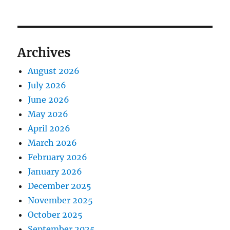
Archives
August 2026
July 2026
June 2026
May 2026
April 2026
March 2026
February 2026
January 2026
December 2025
November 2025
October 2025
September 2025