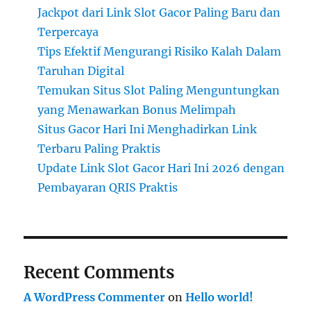
Jackpot dari Link Slot Gacor Paling Baru dan
Terpercaya
Tips Efektif Mengurangi Risiko Kalah Dalam
Taruhan Digital
Temukan Situs Slot Paling Menguntungkan
yang Menawarkan Bonus Melimpah
Situs Gacor Hari Ini Menghadirkan Link
Terbaru Paling Praktis
Update Link Slot Gacor Hari Ini 2026 dengan
Pembayaran QRIS Praktis
Recent Comments
A WordPress Commenter
on
Hello world!