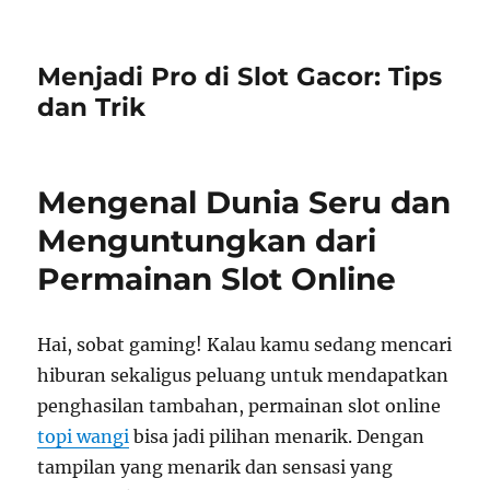
Menjadi Pro di Slot Gacor: Tips
dan Trik
Mengenal Dunia Seru dan
Menguntungkan dari
Permainan Slot Online
Hai, sobat gaming! Kalau kamu sedang mencari
hiburan sekaligus peluang untuk mendapatkan
penghasilan tambahan, permainan slot online
topi wangi
bisa jadi pilihan menarik. Dengan
tampilan yang menarik dan sensasi yang