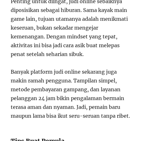
Penting untuk diingat, judi online sebaiknya
diposisikan sebagai hiburan. Sama kayak main
game lain, tujuan utamanya adalah menikmati
keseruan, bukan sekadar mengejar
kemenangan. Dengan mindset yang tepat,
aktivitas ini bisa jadi cara asik buat melepas
penat setelah seharian sibuk.
Banyak platform judi online sekarang juga
makin ramah pengguna. Tampilan simpel,
metode pembayaran gampang, dan layanan
pelanggan 24 jam bikin pengalaman bermain
terasa aman dan nyaman. Jadi, pemain baru
maupun lama bisa ikut seru-seruan tanpa ribet.