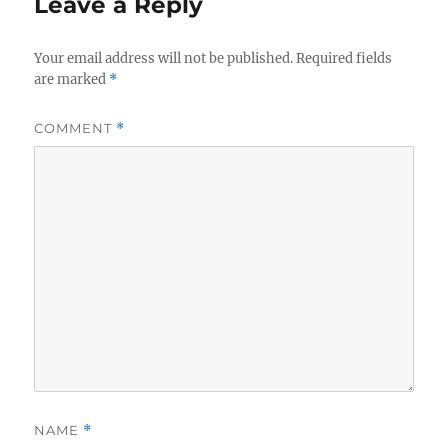
Leave a Reply
Your email address will not be published.
Required fields
are marked
*
COMMENT
*
NAME
*