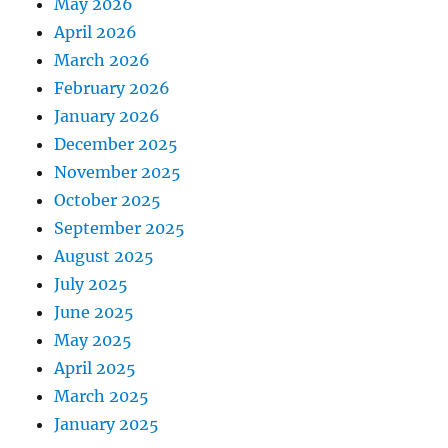
May 2026
April 2026
March 2026
February 2026
January 2026
December 2025
November 2025
October 2025
September 2025
August 2025
July 2025
June 2025
May 2025
April 2025
March 2025
January 2025