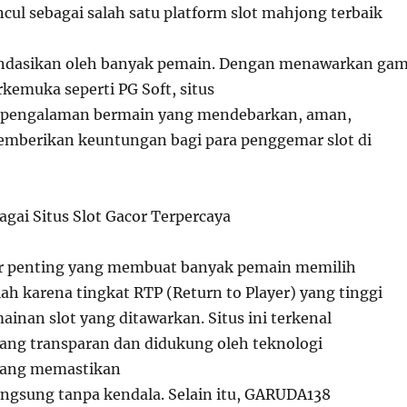
l sebagai salah satu platform slot mahjong terbaik
ndasikan oleh banyak pemain. Dengan menawarkan ga
rkemuka seperti PG Soft, situs
 pengalaman bermain yang mendebarkan, aman,
mberikan keuntungan bagi para penggemar slot di
gai Situs Slot Gacor Terpercaya
or penting yang membuat banyak pemain memilih
h karena tingkat RTP (Return to Player) yang tinggi
ainan slot yang ditawarkan. Situs ini terkenal
ang transparan dan didukung oleh teknologi
 yang memastikan
ngsung tanpa kendala. Selain itu, GARUDA138