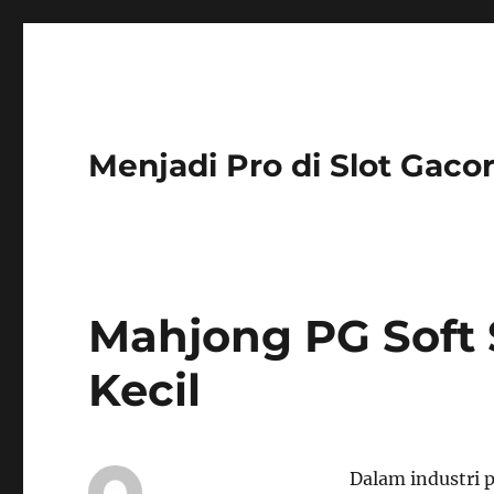
Menjadi Pro di Slot Gacor
Mahjong PG Soft 
Kecil
Dalam industri