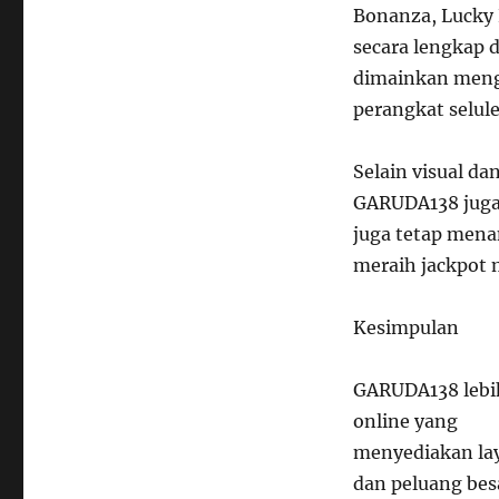
Bonanza, Lucky 
secara lengkap 
dimainkan meng
perangkat selule
Selain visual d
GARUDA138 juga
juga tetap mena
meraih jackpot 
Kesimpulan
GARUDA138 lebih 
online yang
menyediakan lay
dan peluang bes