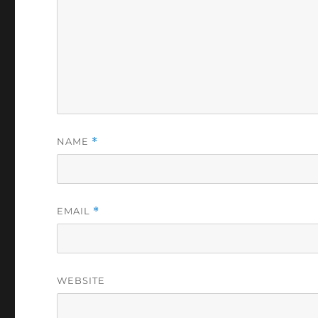
NAME
*
EMAIL
*
WEBSITE