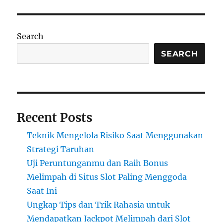
Search
SEARCH
Recent Posts
Teknik Mengelola Risiko Saat Menggunakan
Strategi Taruhan
Uji Peruntunganmu dan Raih Bonus
Melimpah di Situs Slot Paling Menggoda
Saat Ini
Ungkap Tips dan Trik Rahasia untuk
Mendapatkan Jackpot Melimpah dari Slot