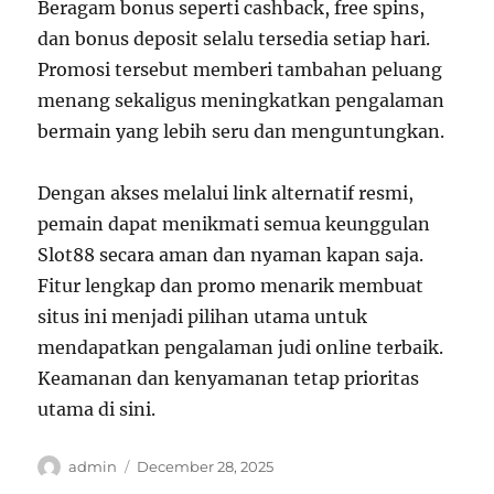
Beragam bonus seperti cashback, free spins,
dan bonus deposit selalu tersedia setiap hari.
Promosi tersebut memberi tambahan peluang
menang sekaligus meningkatkan pengalaman
bermain yang lebih seru dan menguntungkan.
Dengan akses melalui link alternatif resmi,
pemain dapat menikmati semua keunggulan
Slot88 secara aman dan nyaman kapan saja.
Fitur lengkap dan promo menarik membuat
situs ini menjadi pilihan utama untuk
mendapatkan pengalaman judi online terbaik.
Keamanan dan kenyamanan tetap prioritas
utama di sini.
Author
Posted
admin
December 28, 2025
on