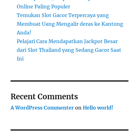
Online Paling Populer
Temukan Slot Gacor Terpercaya yang
Membuat Uang Mengalir deras ke Kantong
Anda!
Pelajari Cara Mendapatkan Jackpot Besar
dari Slot Thailand yang Sedang Gacor Saat
Ini
Recent Comments
A WordPress Commenter
on
Hello world!