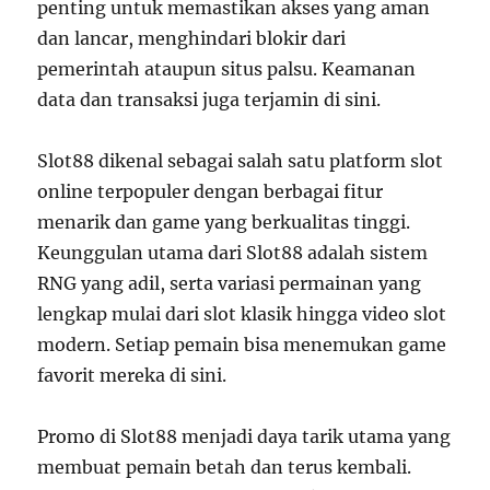
penting untuk memastikan akses yang aman
dan lancar, menghindari blokir dari
pemerintah ataupun situs palsu. Keamanan
data dan transaksi juga terjamin di sini.
Slot88 dikenal sebagai salah satu platform slot
online terpopuler dengan berbagai fitur
menarik dan game yang berkualitas tinggi.
Keunggulan utama dari Slot88 adalah sistem
RNG yang adil, serta variasi permainan yang
lengkap mulai dari slot klasik hingga video slot
modern. Setiap pemain bisa menemukan game
favorit mereka di sini.
Promo di Slot88 menjadi daya tarik utama yang
membuat pemain betah dan terus kembali.