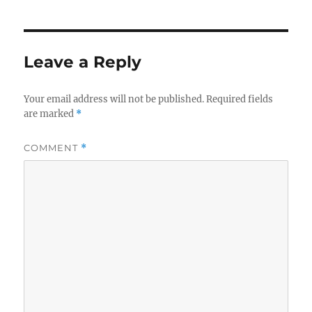
Leave a Reply
Your email address will not be published.
Required fields
are marked
*
COMMENT
*