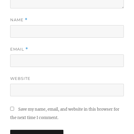
NAME
*
EMAIL
*
WEBSITE
Save my name, email, and website in this browser for
the next time I comment.