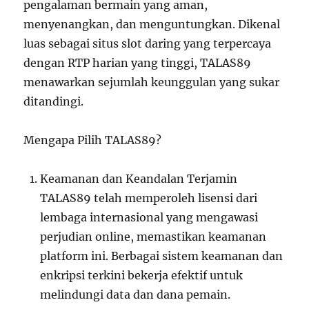
pengalaman bermain yang aman,
menyenangkan, dan menguntungkan. Dikenal
luas sebagai situs slot daring yang terpercaya
dengan RTP harian yang tinggi, TALAS89
menawarkan sejumlah keunggulan yang sukar
ditandingi.
Mengapa Pilih TALAS89?
Keamanan dan Keandalan Terjamin
TALAS89 telah memperoleh lisensi dari
lembaga internasional yang mengawasi
perjudian online, memastikan keamanan
platform ini. Berbagai sistem keamanan dan
enkripsi terkini bekerja efektif untuk
melindungi data dan dana pemain.