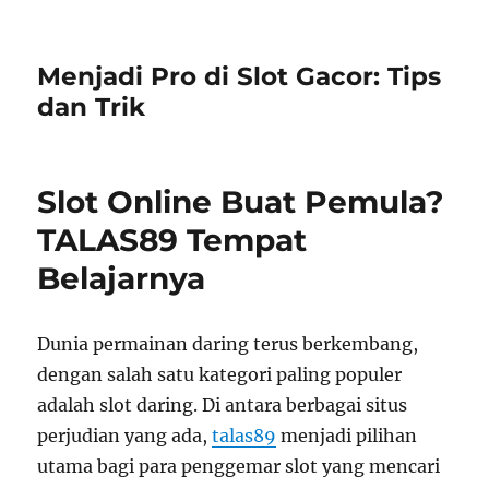
Menjadi Pro di Slot Gacor: Tips
dan Trik
Slot Online Buat Pemula?
TALAS89 Tempat
Belajarnya
Dunia permainan daring terus berkembang,
dengan salah satu kategori paling populer
adalah slot daring. Di antara berbagai situs
perjudian yang ada,
talas89
menjadi pilihan
utama bagi para penggemar slot yang mencari