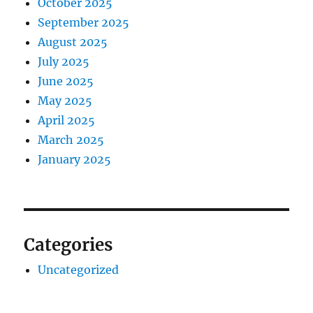
October 2025
September 2025
August 2025
July 2025
June 2025
May 2025
April 2025
March 2025
January 2025
Categories
Uncategorized