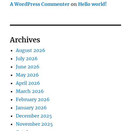
A WordPress Commenter
on
Hello world!
Archives
August 2026
July 2026
June 2026
May 2026
April 2026
March 2026
February 2026
January 2026
December 2025
November 2025