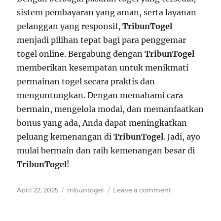
sistem pembayaran yang aman, serta layanan
pelanggan yang responsif,
TribunTogel
menjadi pilihan tepat bagi para penggemar
togel online. Bergabung dengan
TribunTogel
memberikan kesempatan untuk menikmati
permainan togel secara praktis dan
menguntungkan. Dengan memahami cara
bermain, mengelola modal, dan memanfaatkan
bonus yang ada, Anda dapat meningkatkan
peluang kemenangan di
TribunTogel
. Jadi, ayo
mulai bermain dan raih kemenangan besar di
TribunTogel
!
Posted
Tags
on
April 22, 2025
tribuntogel
Leave a comment
on
Panduan
Bermain
di