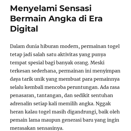
Togel
Menyelami Sensasi
Online
yang
Bermain Angka di Era
Praktis
Digital
dan
Menghibur
Dalam dunia hiburan modern, permainan togel
tetap jadi salah satu aktivitas yang punya
tempat spesial bagi banyak orang. Meski
terkesan sederhana, permainan ini menyimpan
daya tarik unik yang membuat para pemainnya
selalu kembali mencoba peruntungan. Ada rasa
penasaran, tantangan, dan sedikit sentuhan
adrenalin setiap kali memilih angka. Nggak
heran kalau togel masih digandrungi, baik oleh
pemain lama maupun generasi baru yang ingin
merasakan sensasinya.