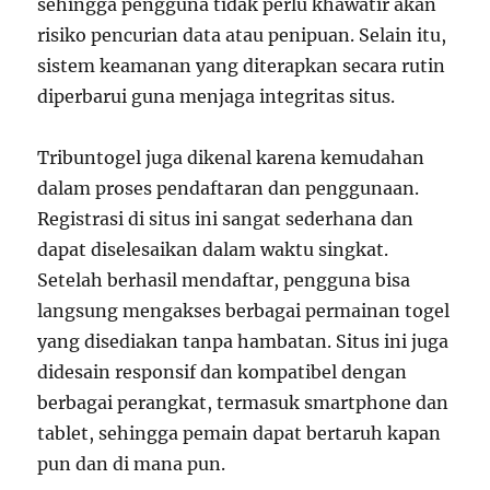
sehingga pengguna tidak perlu khawatir akan
risiko pencurian data atau penipuan. Selain itu,
sistem keamanan yang diterapkan secara rutin
diperbarui guna menjaga integritas situs.
Tribuntogel juga dikenal karena kemudahan
dalam proses pendaftaran dan penggunaan.
Registrasi di situs ini sangat sederhana dan
dapat diselesaikan dalam waktu singkat.
Setelah berhasil mendaftar, pengguna bisa
langsung mengakses berbagai permainan togel
yang disediakan tanpa hambatan. Situs ini juga
didesain responsif dan kompatibel dengan
berbagai perangkat, termasuk smartphone dan
tablet, sehingga pemain dapat bertaruh kapan
pun dan di mana pun.