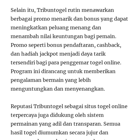
Selain itu, Tribuntogel rutin menawarkan
berbagai promo menarik dan bonus yang dapat
meningkatkan peluang menang dan
menambah nilai keuntungan bagi pemain.
Promo seperti bonus pendaftaran, cashback,
dan hadiah jackpot menjadi daya tarik
tersendiri bagi para penggemar togel online.
Program ini dirancang untuk memberikan
pengalaman bermain yang lebih
menguntungkan dan menyenangkan.
Reputasi Tribuntogel sebagai situs togel online
terpercaya juga didukung oleh sistem
permainan yang adil dan transparan. Semua
hasil togel diumumkan secara jujur dan