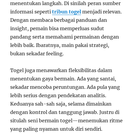
menentukan langkah. Di sinilah peran sumber
informasi seperti
tribun togel
menjadi relevan.
Dengan membaca berbagai panduan dan
insight, pemain bisa memperluas sudut
pandang serta memahami permainan dengan
lebih baik. Ibaratnya, main pakai strategi,
bukan sekadar feeling.
Togel juga menawarkan fleksibilitas dalam
menentukan gaya bermain. Ada yang santai,
sekadar mencoba peruntungan. Ada pula yang
lebih serius dengan pendekatan analitis.
Keduanya sah-sah saja, selama dimainkan
dengan kontrol dan tanggung jawab. Justru di
situlah seni bermain togel—menemukan ritme
yang paling nyaman untuk diri sendiri.