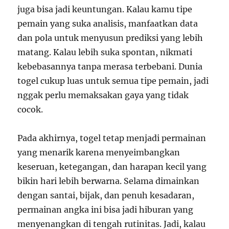
juga bisa jadi keuntungan. Kalau kamu tipe
pemain yang suka analisis, manfaatkan data
dan pola untuk menyusun prediksi yang lebih
matang. Kalau lebih suka spontan, nikmati
kebebasannya tanpa merasa terbebani. Dunia
togel cukup luas untuk semua tipe pemain, jadi
nggak perlu memaksakan gaya yang tidak
cocok.
Pada akhirnya, togel tetap menjadi permainan
yang menarik karena menyeimbangkan
keseruan, ketegangan, dan harapan kecil yang
bikin hari lebih berwarna. Selama dimainkan
dengan santai, bijak, dan penuh kesadaran,
permainan angka ini bisa jadi hiburan yang
menyenangkan di tengah rutinitas. Jadi, kalau