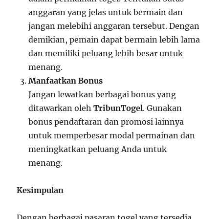
anggaran yang jelas untuk bermain dan
jangan melebihi anggaran tersebut. Dengan
demikian, pemain dapat bermain lebih lama
dan memiliki peluang lebih besar untuk
menang.
Manfaatkan Bonus
Jangan lewatkan berbagai bonus yang
ditawarkan oleh
TribunTogel
. Gunakan
bonus pendaftaran dan promosi lainnya
untuk memperbesar modal permainan dan
meningkatkan peluang Anda untuk
menang.
Kesimpulan
Dengan berbagai pasaran togel yang tersedia,