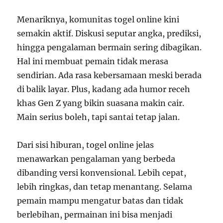
Menariknya, komunitas togel online kini
semakin aktif. Diskusi seputar angka, prediksi,
hingga pengalaman bermain sering dibagikan.
Hal ini membuat pemain tidak merasa
sendirian. Ada rasa kebersamaan meski berada
di balik layar. Plus, kadang ada humor receh
khas Gen Z yang bikin suasana makin cair.
Main serius boleh, tapi santai tetap jalan.
Dari sisi hiburan, togel online jelas
menawarkan pengalaman yang berbeda
dibanding versi konvensional. Lebih cepat,
lebih ringkas, dan tetap menantang. Selama
pemain mampu mengatur batas dan tidak
berlebihan, permainan ini bisa menjadi