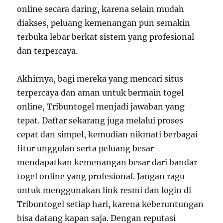
online secara daring, karena selain mudah
diakses, peluang kemenangan pun semakin
terbuka lebar berkat sistem yang profesional
dan terpercaya.
Akhirnya, bagi mereka yang mencari situs
terpercaya dan aman untuk bermain togel
online, Tribuntogel menjadi jawaban yang
tepat. Daftar sekarang juga melalui proses
cepat dan simpel, kemudian nikmati berbagai
fitur unggulan serta peluang besar
mendapatkan kemenangan besar dari bandar
togel online yang profesional. Jangan ragu
untuk menggunakan link resmi dan login di
Tribuntogel setiap hari, karena keberuntungan
bisa datang kapan saja. Dengan reputasi