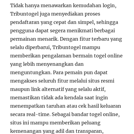
Tidak hanya menawarkan kemudahan login,
Tribuntogel juga menyediakan proses
pendaftaran yang cepat dan simpel, sehingga
pengguna dapat segera menikmati berbagai
permainan menarik. Dengan fitur terbaru yang
selalu diperbarui, Tribuntogel mampu
memberikan pengalaman bermain togel online
yang lebih menyenangkan dan
menguntungkan. Para pemain pun dapat
mengakses seluruh fitur melalui situs resmi
maupun link alternatif yang selalu aktif,
memastikan tidak ada kendala saat ingin
menempatkan taruhan atau cek hasil keluaran
secara real-time. Sebagai bandar togel online,
situs ini mampu memberikan peluang
kemenangan yang adil dan transparan,