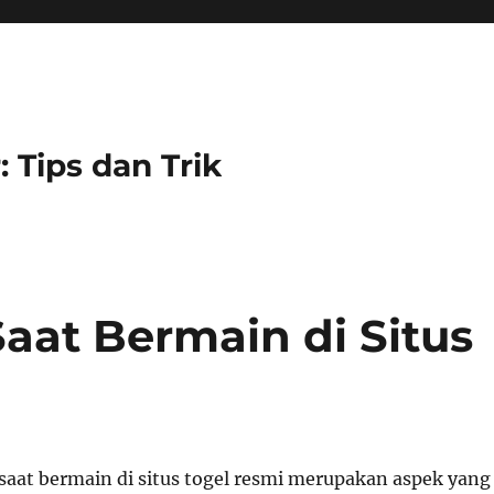
: Tips dan Trik
at Bermain di Situs
aat bermain di situs togel resmi merupakan aspek yang