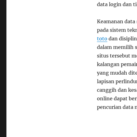
data login dan 
Keamanan data s
pada sistem tek
toto
dan disipli
dalam memilih s
situs tersebut m
kalangan pemain
yang mudah dit
lapisan perlind
canggih dan kes
online dapat be
pencurian data