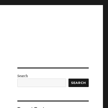
Search
SEARCH