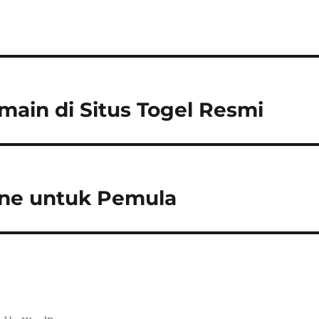
ain di Situs Togel Resmi
ine untuk Pemula