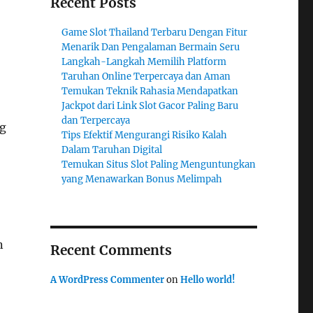
Recent Posts
Game Slot Thailand Terbaru Dengan Fitur
Menarik Dan Pengalaman Bermain Seru
Langkah-Langkah Memilih Platform
Taruhan Online Terpercaya dan Aman
Temukan Teknik Rahasia Mendapatkan
Jackpot dari Link Slot Gacor Paling Baru
dan Terpercaya
ng
Tips Efektif Mengurangi Risiko Kalah
Dalam Taruhan Digital
Temukan Situs Slot Paling Menguntungkan
yang Menawarkan Bonus Melimpah
n
Recent Comments
A WordPress Commenter
on
Hello world!