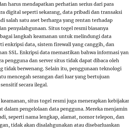
dan harus mendapatkan perhatian serius dari para
a digital seperti sekarang, data pribadi dan transaksi
i salah satu aset berharga yang rentan terhadap
an penyalahgunaan. Situs togel resmi biasanya
bagai langkah keamanan untuk melindungi data
i enkripsi data, sistem firewall yang canggih, dan
an SSL. Enkripsi data memastikan bahwa informasi ya
a pengguna dan server situs tidak dapat dibaca oleh
ng tidak berwenang. Selain itu, penggunaan teknologi
tu mencegah serangan dari luar yang bertujuan
ensitif secara ilegal.
i keamanan, situs togel resmi juga menerapkan kebijaka
tat dalam pengelolaan data pengguna. Mereka menjamin
adi, seperti nama lengkap, alamat, nomor telepon, dan
gan, tidak akan disalahgunakan atau disebarluaskan