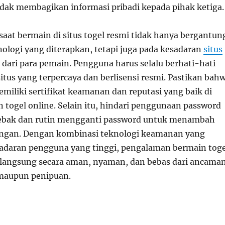
tidak membagikan informasi pribadi kepada pihak ketiga.
aat bermain di situs togel resmi tidak hanya bergantun
nologi yang diterapkan, tetapi juga pada kesadaran
situs
n dari para pemain. Pengguna harus selalu berhati-hati
itus yang terpercaya dan berlisensi resmi. Pastikan bah
emiliki sertifikat keamanan dan reputasi yang baik di
 togel online. Selain itu, hindari penggunaan password
ebak dan rutin mengganti password untuk menambah
ungan. Dengan kombinasi teknologi keamanan yang
adaran pengguna yang tinggi, pengalaman bermain toge
rlangsung secara aman, nyaman, dan bebas dari ancama
 maupun penipuan.