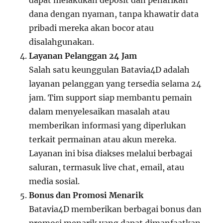
dapat melakukan deposit dan penarikan
dana dengan nyaman, tanpa khawatir data
pribadi mereka akan bocor atau
disalahgunakan.
Layanan Pelanggan 24 Jam
Salah satu keunggulan Batavia4D adalah
layanan pelanggan yang tersedia selama 24
jam. Tim support siap membantu pemain
dalam menyelesaikan masalah atau
memberikan informasi yang diperlukan
terkait permainan atau akun mereka.
Layanan ini bisa diakses melalui berbagai
saluran, termasuk live chat, email, atau
media sosial.
Bonus dan Promosi Menarik
Batavia4D memberikan berbagai bonus dan