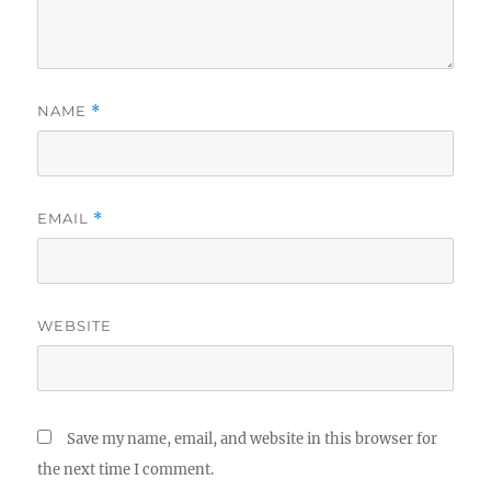
NAME
*
EMAIL
*
WEBSITE
Save my name, email, and website in this browser for
the next time I comment.