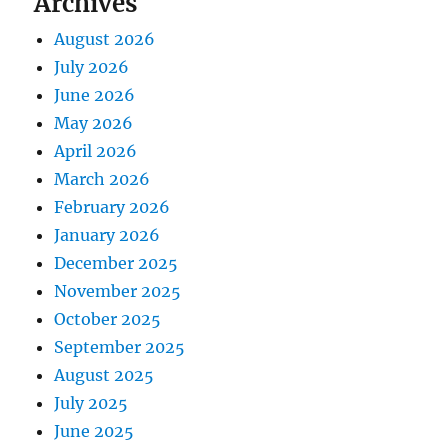
Archives
August 2026
July 2026
June 2026
May 2026
April 2026
March 2026
February 2026
January 2026
December 2025
November 2025
October 2025
September 2025
August 2025
July 2025
June 2025