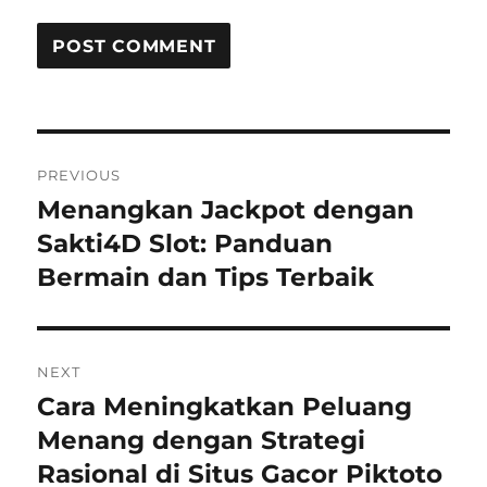
Post
PREVIOUS
navigation
Menangkan Jackpot dengan
Previous
post:
Sakti4D Slot: Panduan
Bermain dan Tips Terbaik
NEXT
Cara Meningkatkan Peluang
Next
post:
Menang dengan Strategi
Rasional di Situs Gacor Piktoto