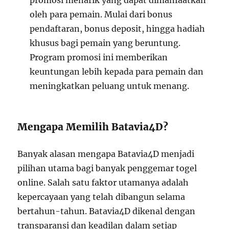
promosi menarik yang dapat dimanfaatkan
oleh para pemain. Mulai dari bonus
pendaftaran, bonus deposit, hingga hadiah
khusus bagi pemain yang beruntung.
Program promosi ini memberikan
keuntungan lebih kepada para pemain dan
meningkatkan peluang untuk menang.
Mengapa Memilih Batavia4D?
Banyak alasan mengapa Batavia4D menjadi
pilihan utama bagi banyak penggemar togel
online. Salah satu faktor utamanya adalah
kepercayaan yang telah dibangun selama
bertahun-tahun. Batavia4D dikenal dengan
transparansi dan keadilan dalam setiap