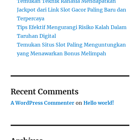
Temukan Teknik Rahasia Mendapatkan
Jackpot dari Link Slot Gacor Paling Baru dan
Terpercaya
Tips Efektif Mengurangi Risiko Kalah Dalam
Taruhan Digital
Temukan Situs Slot Paling Menguntungkan
yang Menawarkan Bonus Melimpah
Recent Comments
A WordPress Commenter
on
Hello world!