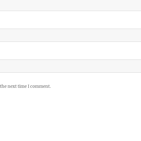
 the next time I comment.