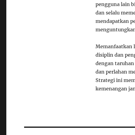
pengguna lain b
dan selalu meme
mendapatkan p
menguntungkan
Memanfaatkan l
disiplin dan pe
dengan taruhan 
dan perlahan me
Strategi ini me
kemenangan jan