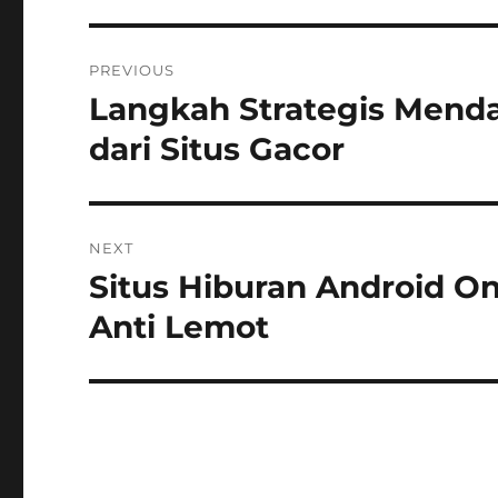
Post
PREVIOUS
navigation
Langkah Strategis Mend
Previous
post:
dari Situs Gacor
NEXT
Situs Hiburan Android O
Next
post:
Anti Lemot