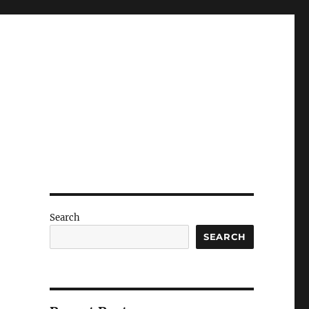
Search
SEARCH