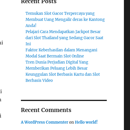
Recent Posts
Temukan Slot Gacor Terpercaya yang
Membuat Uang Mengalir deras ke Kantong
Anda!
Pelajari Cara Mendapatkan Jackpot Besar
dari Slot Thailand yang Sedang Gacor Saat
ni
Ini
Faktor Keberhasilan dalam Menangani
Modal Saat Bermain Slot Online
Tren Dunia Perjudian Digital Yang
Memberikan Peluang Lebih Besar
Keunggulan Slot Berbasis Kartu dan Slot
Berbasis Video
i
n
Recent Comments
i
A WordPress Commenter
on
Hello world!