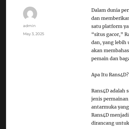
Dalam dunia per
dan memberikan 
Author
admin
satu platform ya
Posted
May 3, 2025
“situs gacor,”
on
dan, yang lebih
akan membahas 
pemain dan baga
Apa Itu Rans4D?
Rans4D adalah s
jenis permainan,
antarmuka yang
Rans4D menjadi 
dirancang untuk