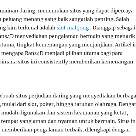
mainan daring, menemukan situs yang dapat dipercaya
peluang menang yang baik sangatlah penting. Salah
ng kini terkenal adalah
slot mahjong
. Dianggap sebagai
 Rans4D menyediakan pengalaman bermain yang menarik
 utama, tingkat kemenangan yang menjanjikan. Artikel i
mengapa Rans4D menjadi pilihan utama bagi para
imana situs ini consistently memberikan kemenangan.
ebuah situs perjudian daring yang menyediakan berbaga
 mulai dari slot, poker, hingga taruhan olahraga. Denga
 mudah digunakan dan sistem keamanan yang ketat,
tempat yang aman dan nyaman untuk bermain. Situs in
 memberikan pengalaman terbaik, dilengkapi dengan