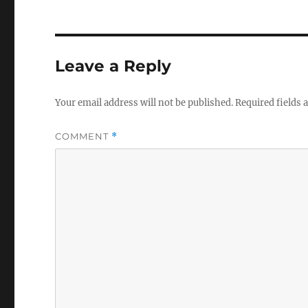
Leave a Reply
Your email address will not be published.
Required fields
COMMENT
*