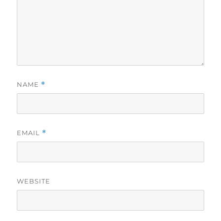
NAME
*
EMAIL
*
WEBSITE