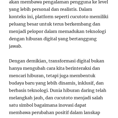
akan membawa pengalaman pengguna ke level
yang lebih personal dan realistis. Dalam
konteks ini, platform seperti cucutoto memiliki
peluang besar untuk terus berkembang dan
menjadi pelopor dalam memadukan teknologi
dengan hiburan digital yang bertanggung
jawab.
Dengan demikian, transformasi digital bukan
hanya mengubah cara kita berinteraksi dan
mencari hiburan, tetapi juga membentuk
budaya baru yang lebih dinamis, inklusif, dan
berbasis teknologi. Dunia hiburan daring telah
melangkah jauh, dan cucutoto menjadi salah
satu simbol bagaimana inovasi dapat
membawa perubahan positif dalam lanskap