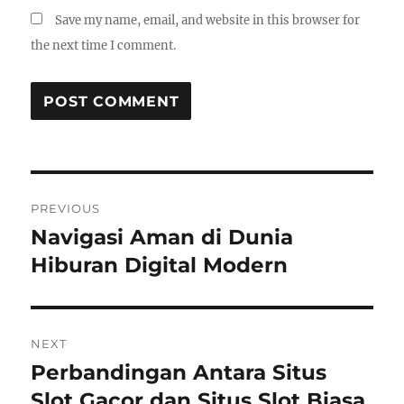
Save my name, email, and website in this browser for
the next time I comment.
Post
PREVIOUS
navigation
Navigasi Aman di Dunia
Previous
post:
Hiburan Digital Modern
NEXT
Perbandingan Antara Situs
Next
post:
Slot Gacor dan Situs Slot Biasa