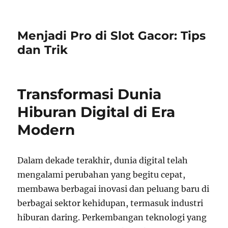
Menjadi Pro di Slot Gacor: Tips
dan Trik
Transformasi Dunia
Hiburan Digital di Era
Modern
Dalam dekade terakhir, dunia digital telah
mengalami perubahan yang begitu cepat,
membawa berbagai inovasi dan peluang baru di
berbagai sektor kehidupan, termasuk industri
hiburan daring. Perkembangan teknologi yang