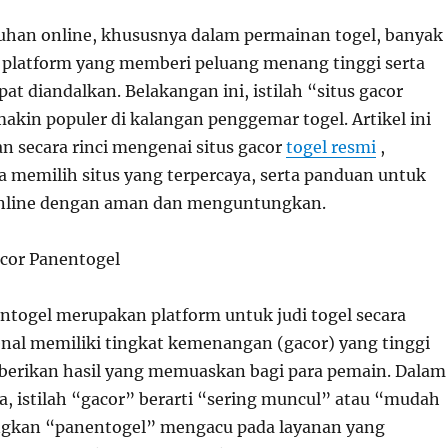
uhan online, khususnya dalam permainan togel, banyak
 platform yang memberi peluang menang tinggi serta
at diandalkan. Belakangan ini, istilah “situs gacor
akin populer di kalangan penggemar togel. Artikel ini
n secara rinci mengenai situs gacor
togel resmi
,
a memilih situs yang terpercaya, serta panduan untuk
online dengan aman dan menguntungkan.
acor Panentogel
entogel merupakan platform untuk judi togel secara
enal memiliki tingkat kemenangan (gacor) yang tinggi
berikan hasil yang memuaskan bagi para pemain. Dalam
a, istilah “gacor” berarti “sering muncul” atau “mudah
gkan “panentogel” mengacu pada layanan yang