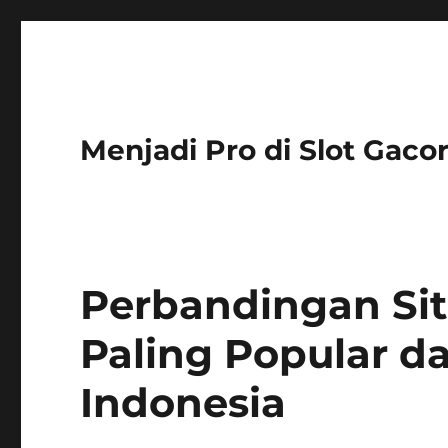
Menjadi Pro di Slot Gacor
Perbandingan Sit
Paling Popular d
Indonesia