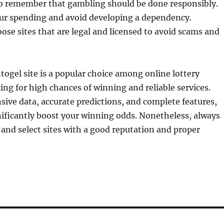
 to remember that gambling should be done responsibly.
our spending and avoid developing a dependency.
oose sites that are legal and licensed to avoid scams and
ogel site is a popular choice among online lottery
ing for high chances of winning and reliable services.
ve data, accurate predictions, and complete features,
gnificantly boost your winning odds. Nonetheless, always
 and select sites with a good reputation and proper