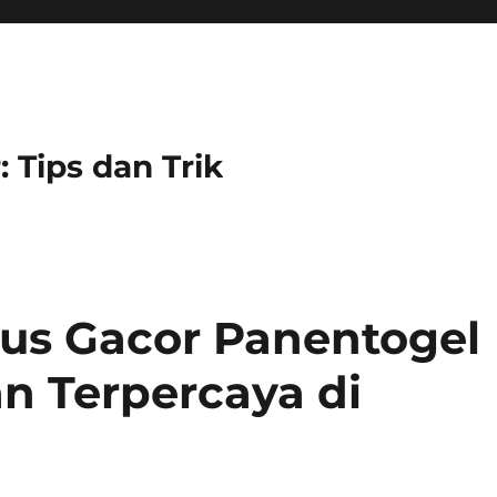
: Tips dan Trik
us Gacor Panentogel
an Terpercaya di