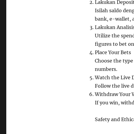
Lakukan Deposit
Isilah saldo den
bank, e-wallet, 
Lakukan Analisis
Utilize the spen
figures to bet on
Place Your Bets
Choose the type 
numbers.
Watch the Live
Follow the live 
Withdraw Your 
If you win, with
Safety and Ethic