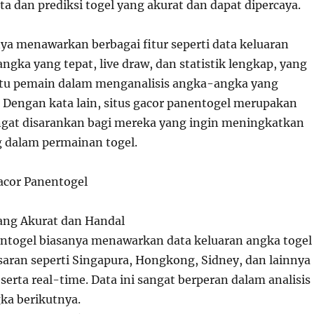
a dan prediksi togel yang akurat dan dapat dipercaya.
ya menawarkan berbagai fitur seperti data keluaran
angka yang tepat, live draw, dan statistik lengkap, yang
u pemain dalam menganalisis angka-angka yang
 Dengan kata lain, situs gacor panentogel merupakan
gat disarankan bagi mereka yang ingin meningkatkan
 dalam permainan togel.
acor Panentogel
ang Akurat dan Handal
entogel biasanya menawarkan data keluaran angka togel
asaran seperti Singapura, Hongkong, Sidney, dan lainnya
erta real-time. Data ini sangat berperan dalam analisis
gka berikutnya.