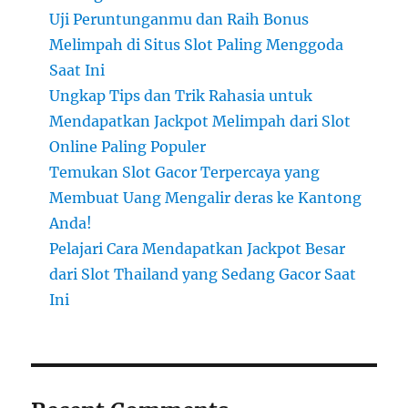
Uji Peruntunganmu dan Raih Bonus
Melimpah di Situs Slot Paling Menggoda
Saat Ini
Ungkap Tips dan Trik Rahasia untuk
Mendapatkan Jackpot Melimpah dari Slot
Online Paling Populer
Temukan Slot Gacor Terpercaya yang
Membuat Uang Mengalir deras ke Kantong
Anda!
Pelajari Cara Mendapatkan Jackpot Besar
dari Slot Thailand yang Sedang Gacor Saat
Ini