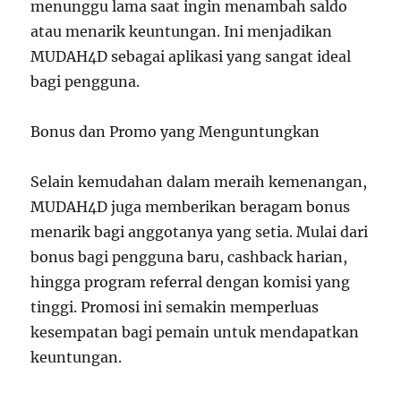
menunggu lama saat ingin menambah saldo
atau menarik keuntungan. Ini menjadikan
MUDAH4D sebagai aplikasi yang sangat ideal
bagi pengguna.
Bonus dan Promo yang Menguntungkan
Selain kemudahan dalam meraih kemenangan,
MUDAH4D juga memberikan beragam bonus
menarik bagi anggotanya yang setia. Mulai dari
bonus bagi pengguna baru, cashback harian,
hingga program referral dengan komisi yang
tinggi. Promosi ini semakin memperluas
kesempatan bagi pemain untuk mendapatkan
keuntungan.