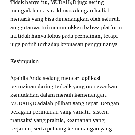
Tidak hanya itu, MUDAH4D juga sering
mengadakan acara khusus dengan hadiah
menarik yang bisa dimenangkan oleh seluruh
anggotanya. Ini menunjukkan bahwa platform
ini tidak hanya fokus pada permainan, tetapi
juga peduli terhadap kepuasan penggunanya.
Kesimpulan
Apabila Anda sedang mencari aplikasi
permainan daring terbaik yang menawarkan
kemudahan dalam meraih kemenangan,
MUDAH4D adalah pilihan yang tepat. Dengan
beragam permainan yang variatif, sistem
transaksi yang praktis, keamanan yang
terjamin, serta peluang kemenangan yang