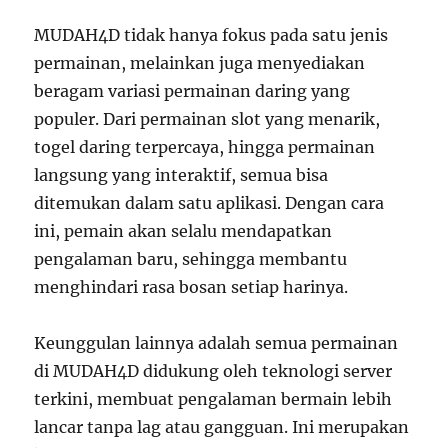
MUDAH4D tidak hanya fokus pada satu jenis
permainan, melainkan juga menyediakan
beragam variasi permainan daring yang
populer. Dari permainan slot yang menarik,
togel daring terpercaya, hingga permainan
langsung yang interaktif, semua bisa
ditemukan dalam satu aplikasi. Dengan cara
ini, pemain akan selalu mendapatkan
pengalaman baru, sehingga membantu
menghindari rasa bosan setiap harinya.
Keunggulan lainnya adalah semua permainan
di MUDAH4D didukung oleh teknologi server
terkini, membuat pengalaman bermain lebih
lancar tanpa lag atau gangguan. Ini merupakan