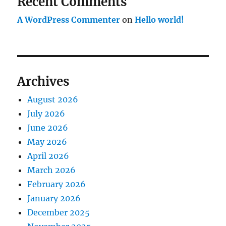
Recent Comments
A WordPress Commenter
on
Hello world!
Archives
August 2026
July 2026
June 2026
May 2026
April 2026
March 2026
February 2026
January 2026
December 2025