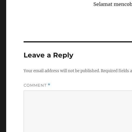
Selamat mencoba
Leave a Reply
Your email address will not be published.
Required fields
COMMENT
*