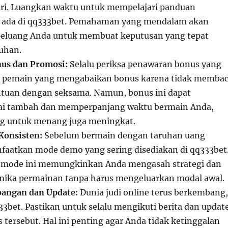
diri. Luangkan waktu untuk mempelajari panduan
 ada di qq333bet. Pemahaman yang mendalam akan
eluang Anda untuk membuat keputusan yang tepat
ruhan.
us dan Promosi:
Selalu periksa penawaran bonus yang
ak pemain yang mengabaikan bonus karena tidak memba
ntuan dengan seksama. Namun, bonus ini dapat
ai tambah dan memperpanjang waktu bermain Anda,
ng untuk menang juga meningkat.
 Konsisten:
Sebelum bermain dengan taruhan uang
aatkan mode demo yang sering disediakan di qq333bet
n mode ini memungkinkan Anda mengasah strategi dan
mika permainan tanpa harus mengeluarkan modal awal.
angan dan Update:
Dunia judi online terus berkembang,
33bet. Pastikan untuk selalu mengikuti berita dan updat
us tersebut. Hal ini penting agar Anda tidak ketinggalan