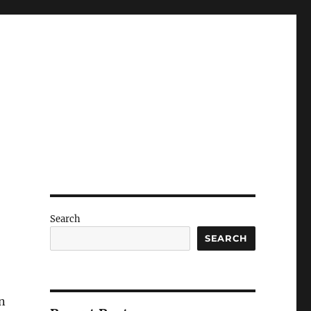
Search
SEARCH
n