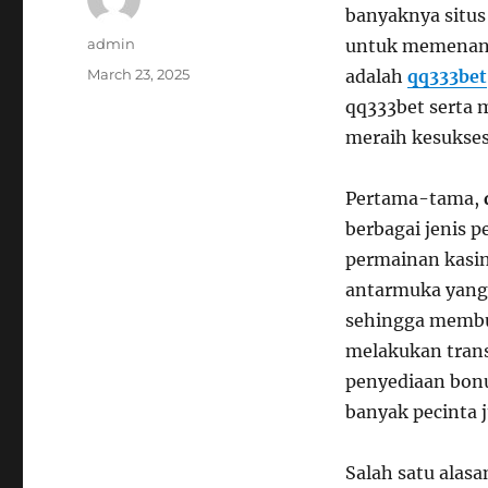
banyaknya situ
Author
admin
untuk memenangk
Posted
March 23, 2025
adalah
qq333bet
on
qq333bet serta 
meraih kesukse
Pertama-tama,
berbagai jenis p
permainan kasino
antarmuka yang 
sehingga membu
melakukan trans
penyediaan bonu
banyak pecinta j
Salah satu alas