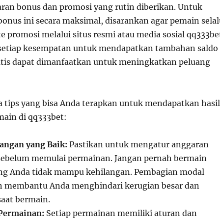
ran bonus dan promosi yang rutin diberikan. Untuk
nus ini secara maksimal, disarankan agar pemain selal
 promosi melalui situs resmi atau media sosial qq333be
 setiap kesempatan untuk mendapatkan tambahan saldo
atis dapat dimanfaatkan untuk meningkatkan peluang
a tips yang bisa Anda terapkan untuk mendapatkan hasil
main di qq333bet:
ngan yang Baik:
Pastikan untuk mengatur anggaran
sebelum memulai permainan. Jangan pernah bermain
ng Anda tidak mampu kehilangan. Pembagian modal
an membantu Anda menghindari kerugian besar dan
aat bermain.
Permainan:
Setiap permainan memiliki aturan dan