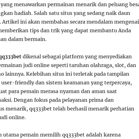
s yang menawarkan permainan menarik dan peluang bes
an hadiah. Salah satu situs yang sedang naik daun
. Artikel ini akan membahas secara mendalam mengenai
memberikan tips dan trik yang dapat membantu Anda
san dalam bermain.
qq333bet
dikenal sebagai platform yang menyediakan
ermainan judi online seperti taruhan olahraga, slot, dan
 lainnya. Kelebihan situs ini terletak pada tampilan
user-friendly dan sistem keamanan yang terpercaya,
at para pemain merasa nyaman dan aman saat
aksi. Dengan fokus pada pelayanan prima dan
s menarik, qq333bet telah berhasil menarik perhatian
udi online.
an utama pemain memilih qq333bet adalah karena