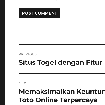
Post
PREVIOUS
navigation
Situs Togel dengan Fitur
Previous
post:
NEXT
Memaksimalkan Keuntung
Next
post:
Toto Online Terpercaya