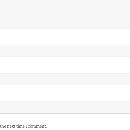
 the next time I comment.