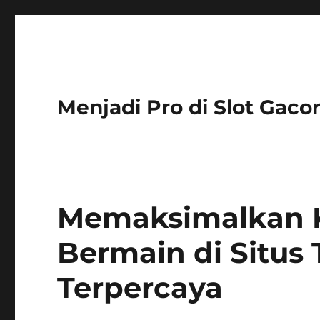
Menjadi Pro di Slot Gacor
Memaksimalkan 
Bermain di Situs 
Terpercaya