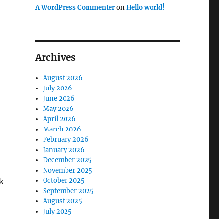
A WordPress Commenter
on
Hello world!
Archives
August 2026
July 2026
June 2026
May 2026
April 2026
March 2026
February 2026
January 2026
December 2025
November 2025
k
October 2025
September 2025
August 2025
July 2025