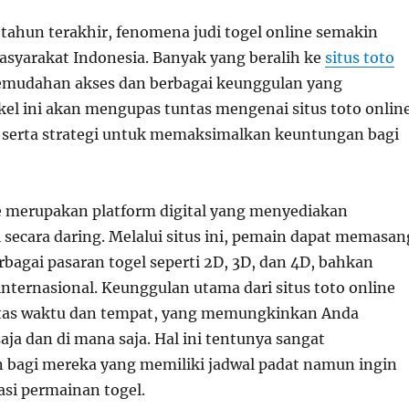
tahun terakhir, fenomena judi togel online semakin
asyarakat Indonesia. Banyak yang beralih ke
situs toto
emudahan akses dan berbagai keunggulan yang
kel ini akan mengupas tuntas mengenai situs toto online
serta strategi untuk memaksimalkan keuntungan bagi
ne merupakan platform digital yang menyediakan
 secara daring. Melalui situs ini, pemain dapat memasan
bagai pasaran togel seperti 2D, 3D, dan 4D, bahkan
nternasional. Keunggulan utama dari situs toto online
litas waktu dan tempat, yang memungkinkan Anda
ja dan di mana saja. Hal ini tentunya sangat
bagi mereka yang memiliki jadwal padat namun ingin
si permainan togel.