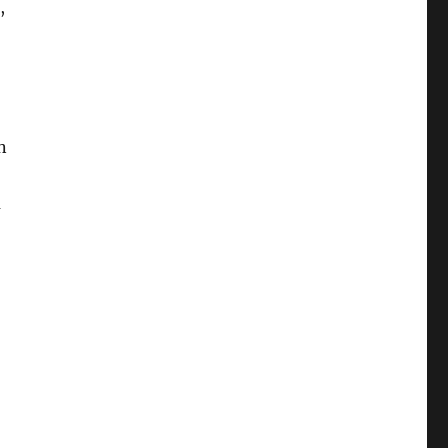
,
n
a