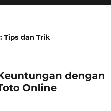
: Tips dan Trik
Keuntungan dengan
Toto Online