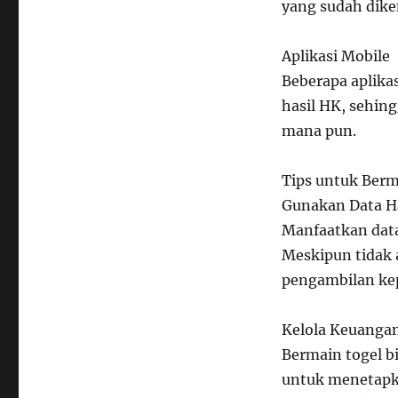
yang sudah diken
Aplikasi Mobile
Beberapa aplika
hasil HK, sehin
mana pun.
Tips untuk Berm
Gunakan Data Ha
Manfaatkan data
Meskipun tidak 
pengambilan kep
Kelola Keuanga
Bermain togel b
untuk menetapka