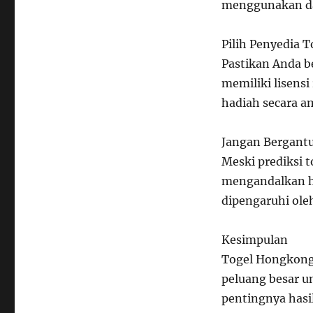
menggunakan dan
Pilih Penyedia 
Pastikan Anda b
memiliki lisens
hadiah secara a
Jangan Bergantu
Meski prediksi 
mengandalkan ha
dipengaruhi ole
Kesimpulan
Togel Hongkong
peluang besar 
pentingnya hasi