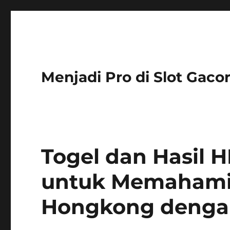
Menjadi Pro di Slot Gacor
Togel dan Hasil 
untuk Memahami 
Hongkong dengan