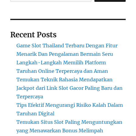
Recent Posts
Game Slot Thailand Terbaru Dengan Fitur
Menarik Dan Pengalaman Bermain Seru
Langkah-Langkah Memilih Platform
Taruhan Online Terpercaya dan Aman
Temukan Teknik Rahasia Mendapatkan
Jackpot dari Link Slot Gacor Paling Baru dan
Terpercaya
Tips Efektif Mengurangi Risiko Kalah Dalam
Taruhan Digital
Temukan Situs Slot Paling Menguntungkan
yang Menawarkan Bonus Melimpah