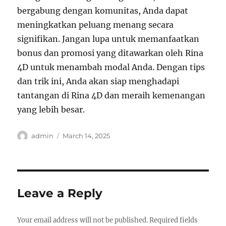
bergabung dengan komunitas, Anda dapat
meningkatkan peluang menang secara
signifikan. Jangan lupa untuk memanfaatkan
bonus dan promosi yang ditawarkan oleh Rina
4D untuk menambah modal Anda. Dengan tips
dan trik ini, Anda akan siap menghadapi
tantangan di Rina 4D dan meraih kemenangan
yang lebih besar.
Author
Posted
admin
March 14, 2025
on
Leave a Reply
Your email address will not be published.
Required fields