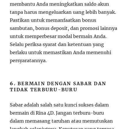
membantu Anda meningkatkan saldo akun
tanpa harus mengeluarkan uang lebih banyak.
Pastikan untuk memanfaatkan bonus
sambutan, bonus deposit, dan promosi lainnya
untuk memperbesar modal bermain Anda.
Selalu periksa syarat dan ketentuan yang
berlaku untuk memastikan Anda memenuhi
persyaratannya.
6.
BERMAIN DENGAN SABAR DAN
TIDAK TERBURU-BURU
Sabar adalah salah satu kunci sukses dalam
bermain di Rina 4D. Jangan terburu-buru
dalam memasang taruhan atau memutuskan