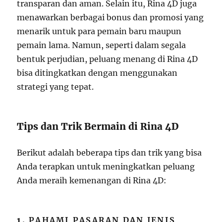
transparan dan aman. Selain itu, Rina 4D juga
menawarkan berbagai bonus dan promosi yang
menarik untuk para pemain baru maupun
pemain lama. Namun, seperti dalam segala
bentuk perjudian, peluang menang di Rina 4D
bisa ditingkatkan dengan menggunakan
strategi yang tepat.
Tips dan Trik Bermain di Rina 4D
Berikut adalah beberapa tips dan trik yang bisa
Anda terapkan untuk meningkatkan peluang
Anda meraih kemenangan di Rina 4D:
1.
PAHAMI PASARAN DAN JENIS