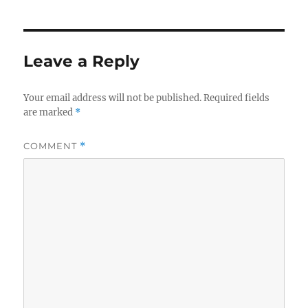
Leave a Reply
Your email address will not be published.
Required fields
are marked
*
COMMENT
*