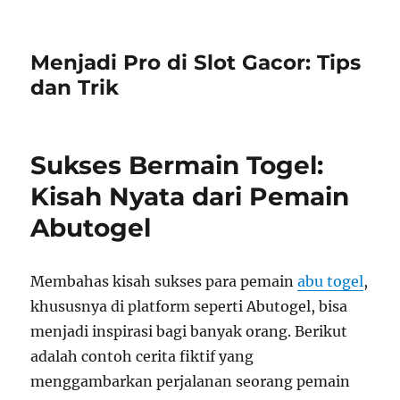
Menjadi Pro di Slot Gacor: Tips
dan Trik
Sukses Bermain Togel:
Kisah Nyata dari Pemain
Abutogel
Membahas kisah sukses para pemain
abu togel
,
khususnya di platform seperti Abutogel, bisa
menjadi inspirasi bagi banyak orang. Berikut
adalah contoh cerita fiktif yang
menggambarkan perjalanan seorang pemain