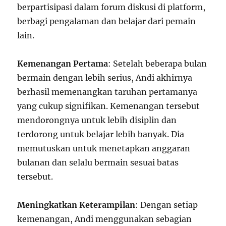
berpartisipasi dalam forum diskusi di platform,
berbagi pengalaman dan belajar dari pemain
lain.
Kemenangan Pertama
: Setelah beberapa bulan
bermain dengan lebih serius, Andi akhirnya
berhasil memenangkan taruhan pertamanya
yang cukup signifikan. Kemenangan tersebut
mendorongnya untuk lebih disiplin dan
terdorong untuk belajar lebih banyak. Dia
memutuskan untuk menetapkan anggaran
bulanan dan selalu bermain sesuai batas
tersebut.
Meningkatkan Keterampilan
: Dengan setiap
kemenangan, Andi menggunakan sebagian