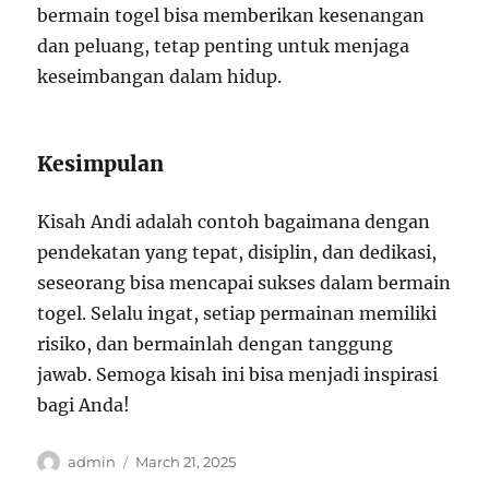
bermain togel bisa memberikan kesenangan
dan peluang, tetap penting untuk menjaga
keseimbangan dalam hidup.
Kesimpulan
Kisah Andi adalah contoh bagaimana dengan
pendekatan yang tepat, disiplin, dan dedikasi,
seseorang bisa mencapai sukses dalam bermain
togel. Selalu ingat, setiap permainan memiliki
risiko, dan bermainlah dengan tanggung
jawab. Semoga kisah ini bisa menjadi inspirasi
bagi Anda!
Author
Posted
admin
March 21, 2025
on