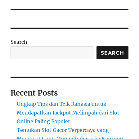
Search
SEARCH
Recent Posts
Ungkap Tips dan Trik Rahasia untuk
Mendapatkan Jackpot Melimpah dari Slot
Online Paling Populer
Temukan Slot Gacor Terpercaya yang
Membuat Uang Mengalir deras ke Kantong