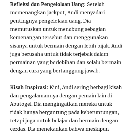
Refleksi dan Pengelolaan Uang
: Setelah
memenangkan jackpot, Andi menyadari
pentingnya pengelolaan uang. Dia
memutuskan untuk menabung sebagian
kemenangan tersebut dan menggunakan
sisanya untuk bermain dengan lebih bijak. Andi
juga berusaha untuk tidak terjebak dalam
permainan yang berlebihan dan selalu bermain
dengan cara yang bertanggung jawab.
Kisah Inspirasi
: Kini, Andi sering berbagi kisah
dan pengalamannya dengan pemain lain di
Abutogel. Dia mengingatkan mereka untuk
tidak hanya bergantung pada keberuntungan,
tetapi juga untuk belajar dan bermain dengan
cerdas. Dia menekankan bahwa meskipun