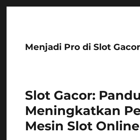
Menjadi Pro di Slot Gacor
Slot Gacor: Pand
Meningkatkan Pe
Mesin Slot Online