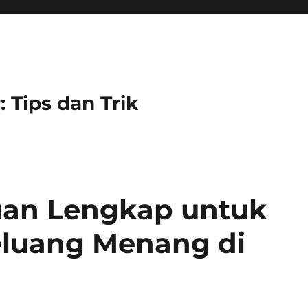
: Tips dan Trik
uan Lengkap untuk
luang Menang di