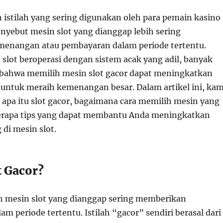
 istilah yang sering digunakan oleh para pemain kasino
nyebut mesin slot yang dianggap lebih sering
enangan atau pembayaran dalam periode tertentu.
slot beroperasi dengan sistem acak yang adil, banyak
bahwa memilih mesin slot gacor dapat meningkatkan
untuk meraih kemenangan besar. Dalam artikel ini, kam
pa itu slot gacor, bagaimana cara memilih mesin yang
berapa tips yang dapat membantu Anda meningkatkan
di mesin slot.
t Gacor?
ah mesin slot yang dianggap sering memberikan
 periode tertentu. Istilah “gacor” sendiri berasal dari