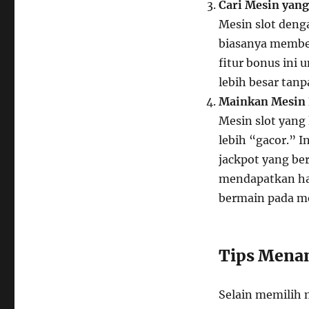
Cari Mesin yang
Mesin slot denga
biasanya membe
fitur bonus in
lebih besar tan
Mainkan Mesin 
Mesin slot yang
lebih “gacor.” I
jackpot yang b
mendapatkan ha
bermain pada me
Tips Menan
Selain memilih m