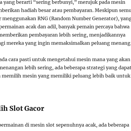
a yang berarti “sering berbunyi,” merujuk pada mesin
mberikan hadiah besar atau pembayaran. Meskipun sem
tur menggunakan RNG (Random Number Generator), yan
permainan acak dan adil, banyak pemain percaya bahwa
 memberikan pembayaran lebih sering, menjadikannya
bagi mereka yang ingin memaksimalkan peluang menang
ada cara pasti untuk mengetahui mesin mana yang akan
nangan lebih sering, ada beberapa strategi yang dapa
memilih mesin yang memiliki peluang lebih baik untuk
ih Slot Gacor
permainan di mesin slot sepenuhnya acak, ada beberapa