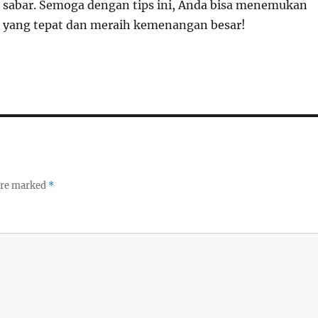
sabar. Semoga dengan tips ini, Anda bisa menemukan
r yang tepat dan meraih kemenangan besar!
 are marked
*