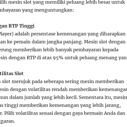
lih mesin slot yang memiliki peluang lebih besar untuk
mbayaran yang menguntungkan:
gan RTP Tinggi
Player) adalah persentase kemenangan yang diharapkan
an ke pemain dalam jangka panjang. Mesin slot dengan
derung memberikan lebih banyak pembayaran kepada
esin dengan RTP di atas 95% untuk peluang menang ya
ilitas Slot
in slot merujuk pada seberapa sering mesin memberikan
sin dengan volatilitas rendah memberikan kemenanga
mun dalam jumlah yang lebih kecil. Sementara itu, mesi
tas tinggi memberikan kemenangan yang lebih jarang,
ar. Pilih volatilitas sesuai dengan gaya bermain Anda dan
garan.