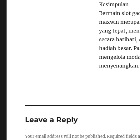
Kesimpulan
Bermain slot ga
maxwin merupak
yang tepat, mem
secara hatihati
hadiah besar. P
mengelola moda
menyenangkan.
Leave a Reply
Your email address will not be published.
Required fields