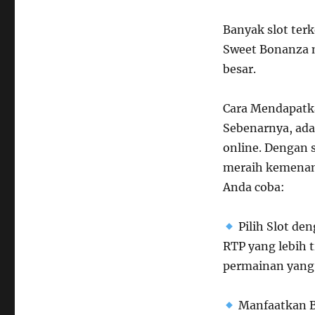
Banyak slot terk
Sweet Bonanza 
besar.
Cara Mendapatka
Sebenarnya, ada
online. Dengan 
meraih kemenang
Anda coba:
Pilih Slot de
RTP yang lebih t
permainan yang
Manfaatkan B