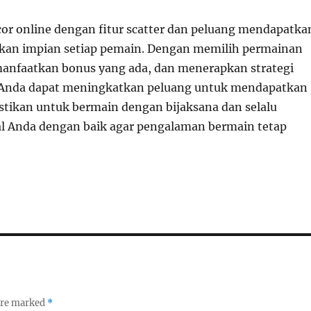
cor online dengan fitur scatter dan peluang mendapatka
an impian setiap pemain. Dengan memilih permainan
anfaatkan bonus yang ada, dan menerapkan strategi
, Anda dapat meningkatkan peluang untuk mendapatkan
astikan untuk bermain dengan bijaksana dan selalu
l Anda dengan baik agar pengalaman bermain tetap
 are marked
*