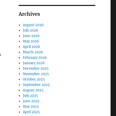
Archives
August 2026
July 2026
June 2026
May 2026
April 2026
March 2026
s
February 2026
January 2026
December 2025
November 2025
October 2025
September 2025
August 2025
July 2025
June 2025
May 2025
April 2025