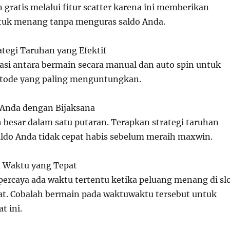
 gratis melalui fitur scatter karena ini memberikan
tuk menang tanpa menguras saldo Anda.
tegi Taruhan yang Efektif
si antara bermain secara manual dan auto spin untuk
ode yang paling menguntungkan.
 Anda dengan Bijaksana
 besar dalam satu putaran. Terapkan strategi taruhan
aldo Anda tidak cepat habis sebelum meraih maxwin.
 Waktu yang Tepat
ercaya ada waktu tertentu ketika peluang menang di sl
t. Cobalah bermain pada waktuwaktu tersebut untuk
t ini.