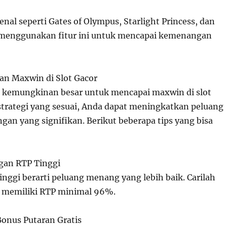
enal seperti Gates of Olympus, Starlight Princess, dan
menggunakan fitur ini untuk mencapai kemenangan
n Maxwin di Slot Gacor
 kemungkinan besar untuk mencapai maxwin di slot
strategi yang sesuai, Anda dapat meningkatkan peluang
an yang signifikan. Berikut beberapa tips yang bisa
ngan RTP Tinggi
inggi berarti peluang menang yang lebih baik. Carilah
 memiliki RTP minimal 96%.
onus Putaran Gratis