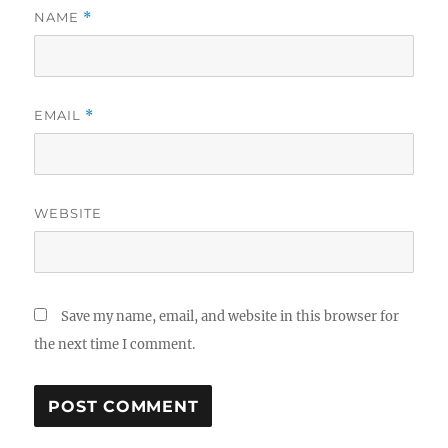
NAME
*
EMAIL
*
WEBSITE
Save my name, email, and website in this browser for
the next time I comment.