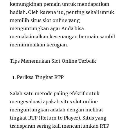
kemungkinan pemain untuk mendapatkan
hadiah. Oleh karena itu, penting sekali untuk
memilih situs slot online yang
menguntungkan agar Anda bisa
memaksimalkan kesenangan bermain sambil
meminimalkan kerugian.
Tips Menemukan Slot Online Terbaik
Periksa Tingkat RTP
Salah satu metode paling efektif untuk
mengevaluasi apakah situs slot online
menguntungkan adalah dengan melihat
tingkat RTP (Return to Player). Situs yang
transparan sering kali mencantumkan RTP