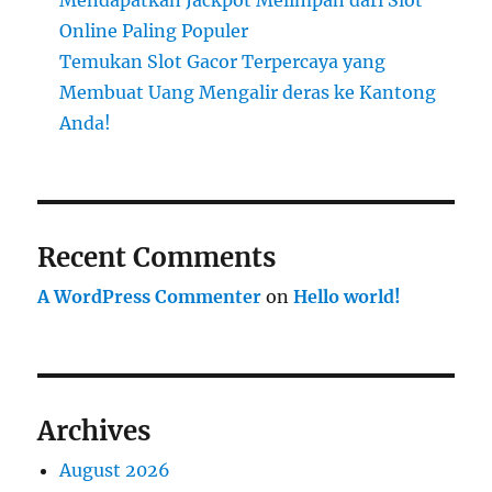
Mendapatkan Jackpot Melimpah dari Slot
Online Paling Populer
Temukan Slot Gacor Terpercaya yang
Membuat Uang Mengalir deras ke Kantong
Anda!
Recent Comments
A WordPress Commenter
on
Hello world!
Archives
August 2026