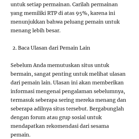
untuk setiap permainan. Carilah permainan
yang memiliki RTP di atas 95%, karena ini
menunjukkan bahwa peluang pemain untuk
menang lebih besar.
Baca Ulasan dari Pemain Lain
Sebelum Anda memutuskan situs untuk
bermain, sangat penting untuk melihat ulasan
dari pemain lain. Ulasan ini akan memberikan
informasi mengenai pengalaman sebelumnya,
termasuk seberapa sering mereka menang dan
seberapa adilnya situs tersebut. Bergabunglah
dengan forum atau grup sosial untuk
mendapatkan rekomendasi dari sesama
pemain.