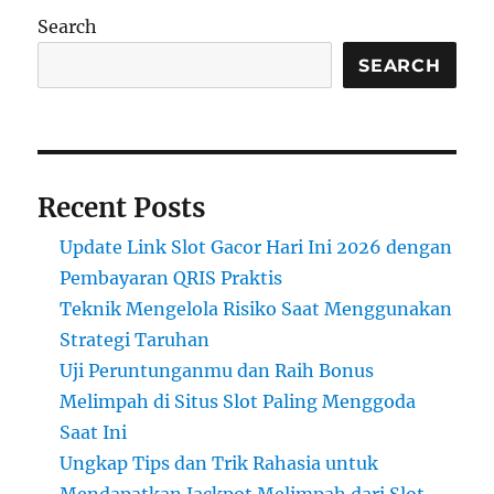
Search
SEARCH
Recent Posts
Update Link Slot Gacor Hari Ini 2026 dengan
Pembayaran QRIS Praktis
Teknik Mengelola Risiko Saat Menggunakan
Strategi Taruhan
Uji Peruntunganmu dan Raih Bonus
Melimpah di Situs Slot Paling Menggoda
Saat Ini
Ungkap Tips dan Trik Rahasia untuk