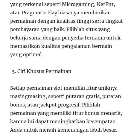
yang terkenal seperti Microgaming, NetEnt,
atau Pragmatic Play biasanya memberikan
permainan dengan kualitas tinggi serta tingkat
pembayaran yang baik. Pilihlah situs yang
bekerja sama dengan penyedia ternama untuk
memastikan kualitas pengalaman bermain
yang optimal.
Ciri Khusus Permainan
Setiap permainan slot memiliki fitur uniknya
masingmasing, seperti putaran gratis, putaran
bonus, atau jackpot progresif. Pilihlah
permainan yang memiliki fitur bonus menarik,
karena ini dapat meningkatkan kesempatan
Anda untuk meraih kemenangan lebih besar.