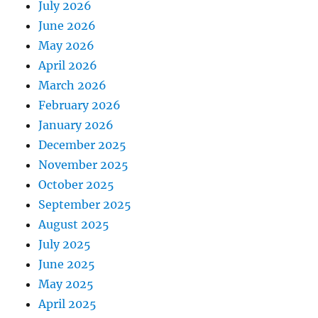
July 2026
June 2026
May 2026
April 2026
March 2026
February 2026
January 2026
December 2025
November 2025
October 2025
September 2025
August 2025
July 2025
June 2025
May 2025
April 2025