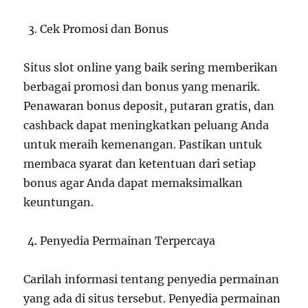
Cek Promosi dan Bonus
Situs slot online yang baik sering memberikan
berbagai promosi dan bonus yang menarik.
Penawaran bonus deposit, putaran gratis, dan
cashback dapat meningkatkan peluang Anda
untuk meraih kemenangan. Pastikan untuk
membaca syarat dan ketentuan dari setiap
bonus agar Anda dapat memaksimalkan
keuntungan.
Penyedia Permainan Terpercaya
Carilah informasi tentang penyedia permainan
yang ada di situs tersebut. Penyedia permainan