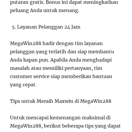
putaran gratis. Bonus ini dapat meningkatkan
peluang Anda untuk menang.
Layanan Pelanggan 24 Jam
MegaWin288 hadir dengan tim layanan
pelanggan yang terlatih dan siap membantu
Anda kapan pun. Apabila Anda menghadapi
masalah atau memiliki pertanyaan, tim
customer service siap memberikan bantuan
yang cepat.
Tips untuk Meraih Maxwin di MegaWin288
Untuk mencapai kemenangan maksimal di
MegaWin288, berikut beberapa tips yang dapat