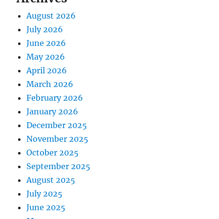
August 2026
July 2026
June 2026
May 2026
April 2026
March 2026
February 2026
January 2026
December 2025
November 2025
October 2025
September 2025
August 2025
July 2025
June 2025