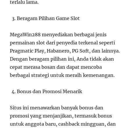
terlalu lama.
Beragam Pilihan Game Slot
MegaWin288 menyediakan berbagai jenis
permainan slot dari penyedia terkenal seperti
Pragmatic Play, Habanero, PG Soft, dan lainnya.
Dengan beragam pilihan ini, Anda tidak akan
cepat merasa bosan dan dapat mencoba
berbagai strategi untuk meraih kemenangan.
Bonus dan Promosi Menarik
Situs ini menawarkan banyak bonus dan
promosi yang menjanjikan, termasuk bonus
untuk anggota baru, cashback mingguan, dan